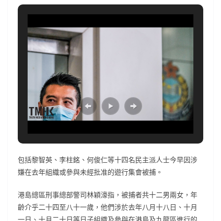
包括黎智英、李柱銘、何俊仁等十四名民主派人士今早因涉
嫌在去年組織或參與未經批准的遊行集會被捕。
港島總區刑事總部警司林穎濠指，被捕者共十二男兩女，年
齡介乎二十四至八十一歲，他們涉於去年八月十八日、十月
一日、十月二十日等日子組織及參與在港島及九龍區進行的