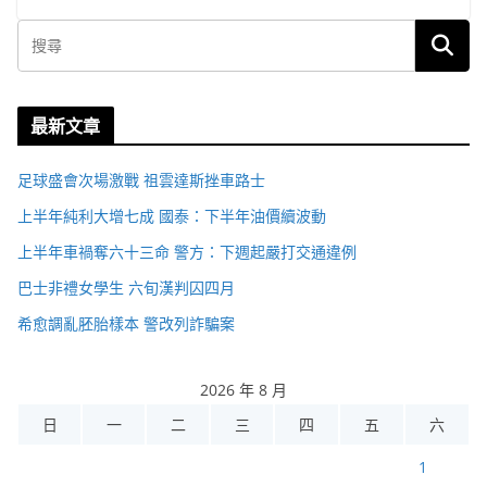
最新文章
足球盛會次場激戰 祖雲達斯挫車路士
上半年純利大增七成 國泰：下半年油價續波動
上半年車禍奪六十三命 警方：下週起嚴打交通違例
巴士非禮女學生 六旬漢判囚四月
希愈調亂胚胎樣本 警改列詐騙案
2026 年 8 月
日
一
二
三
四
五
六
1