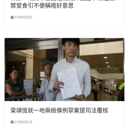
禁堂食引不便稱唔好意思
01/08/2020
梁頌恆就一地兩檢條例草案提司法覆核
21/06/2018