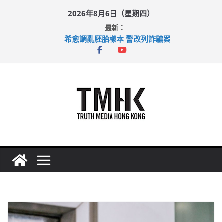
Skip
2026年8月6日（星期四）
to
最新：
content
希愈調亂胚胎樣本 警改列詐騙案
足球盛會次場激戰 祖雲達斯挫車路士
上半年純利大增七成 國泰：下半年油價續波動
上半年車禍奪六十三命 警方：下週起嚴打交通違例
巴士非禮女學生 六旬漢判囚四月