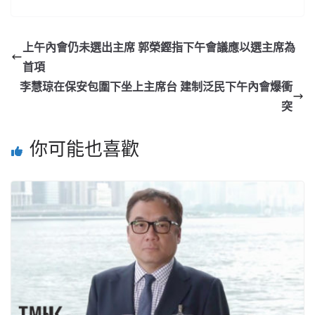
上午內會仍未選出主席 郭榮鏗指下午會議應以選主席為
首項
李慧琼在保安包圍下坐上主席台 建制泛民下午內會爆衝
突
你可能也喜歡