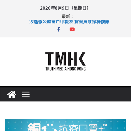
Skip
2026年8月9日（星期日）
to
最新：
content
涉造假公屋富戶申報表 倉管員准保釋候訊
目標九月發表首個五年規劃 李家超：研設機構代辦樓宇維修
黃大仙上邨發生企圖謀殺及自殺案 警方：疑兇斬傷鄰居後墮亡
拜仁熱身賽挫維拉 啟德主場館奪錦標
性罪行修例獲九成支持 鄧炳強：爭取今屆任期內完成立法