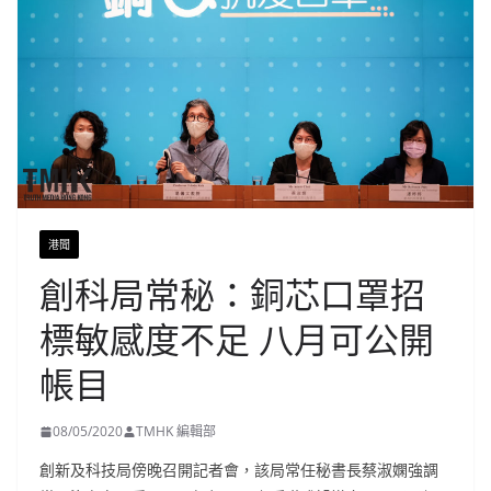
港聞
創科局常秘：銅芯口罩招
標敏感度不足 八月可公開
帳目
08/05/2020
TMHK 編輯部
創新及科技局傍晚召開記者會，該局常任秘書長蔡淑嫻強調