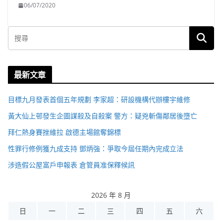
06/07/2020
最新文章
目標九月發表首個五年規劃 李家超：研設機構代辦樓宇維修
黃大仙上邨發生企圖謀殺及自殺案 警方：疑兇斬傷鄰居後墮亡
拜仁熱身賽挫維拉 啟德主場館奪錦標
性罪行修例獲九成支持 鄧炳強：爭取今屆任期內完成立法
涉造假公屋富戶申報表 倉管員准保釋候訊
2026 年 8 月
日
一
二
三
四
五
六