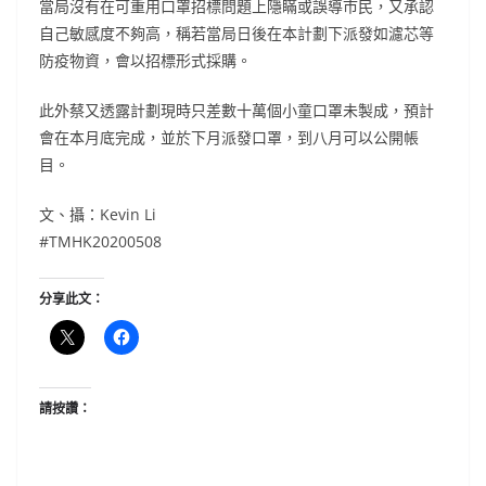
當局沒有在可重用口罩招標問題上隱瞞或誤導市民，又承認
自己敏感度不夠高，稱若當局日後在本計劃下派發如濾芯等
防疫物資，會以招標形式採購。
此外蔡又透露計劃現時只差數十萬個小童口罩未製成，預計
會在本月底完成，並於下月派發口罩，到八月可以公開帳
目。
文、攝：Kevin Li
#TMHK20200508
分享此文：
請按讚：