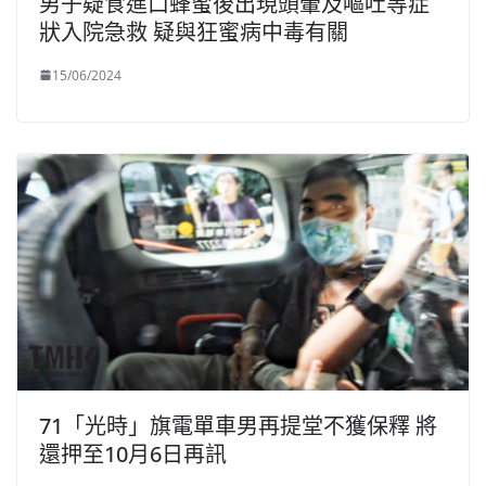
男子疑食進口蜂蜜後出現頭暈及嘔吐等症
狀入院急救 疑與狂蜜病中毒有關
15/06/2024
71「光時」旗電單車男再提堂不獲保釋 將
還押至10月6日再訊