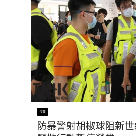
港聞
防暴警射胡椒球阻新世