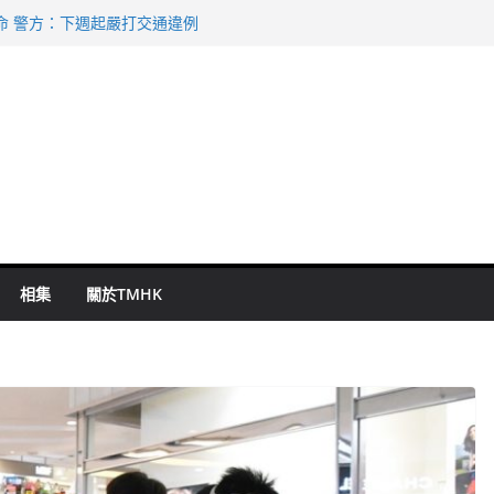
命 警方：下週起嚴打交通違例
持 鄧炳強：爭取今屆任期內完成立法
表 倉管員准保釋候訊
祖雲達斯挫車路士
 國泰：下半年油價續波動
相集
關於TMHK