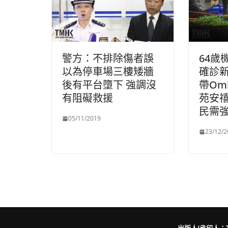
警方：不排除傷者誤
64歲
以為停車場三樓矮牆
確診
後有平台墮下 強調沒
帶Om
有阻礙救援
苑安
民需
05/11/2019
23/12/2