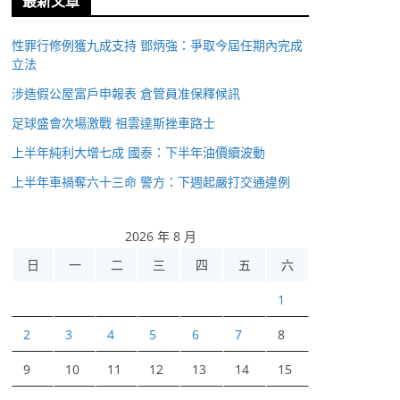
最新文章
性罪行修例獲九成支持 鄧炳強：爭取今屆任期內完成
立法
涉造假公屋富戶申報表 倉管員准保釋候訊
足球盛會次場激戰 祖雲達斯挫車路士
上半年純利大增七成 國泰：下半年油價續波動
上半年車禍奪六十三命 警方：下週起嚴打交通違例
2026 年 8 月
日
一
二
三
四
五
六
1
2
3
4
5
6
7
8
9
10
11
12
13
14
15