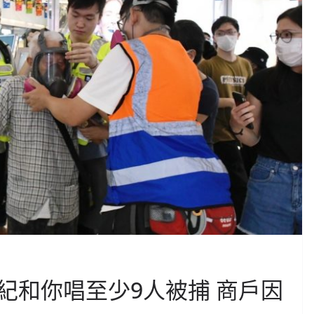
紀和你唱至少9人被捕 商戶因