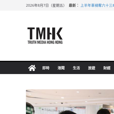
Skip
最新：
上半年車禍奪六十三
2026年8月7日（星期五）
to
性罪行修例獲九成支
涉造假公屋富戶申報
content
足球盛會次場激戰 
上半年純利大增七成
即時
港聞
生活
旅遊
財經