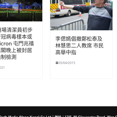
機場清潔員初步
新冠病毒樣本或
李偲嫣倡撤鄭松泰及
icron 屯門兆禧
林慧思二人教席 市民
禧閣晚上被封居
高舉中指
強制檢測
05/04/2015
021