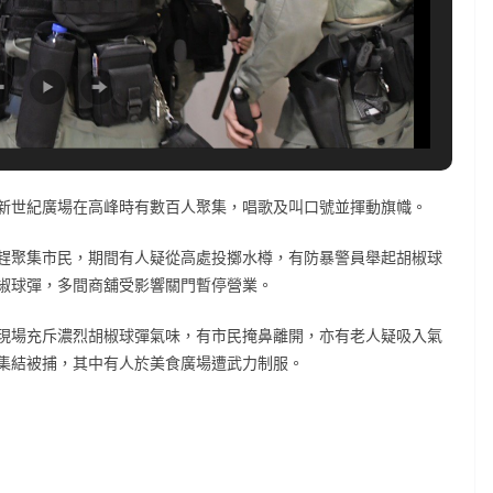
新世紀廣場在高峰時有數百人聚集，唱歌及叫口號並揮動旗幟。
趕聚集市民，期間有人疑從高處投擲水樽，有防暴警員舉起胡椒球
椒球彈，多間商舖受影響關門暫停營業。
現場充斥濃烈胡椒球彈氣味，有市民掩鼻離開，亦有老人疑吸入氣
集結被捕，其中有人於美食廣場遭武力制服。