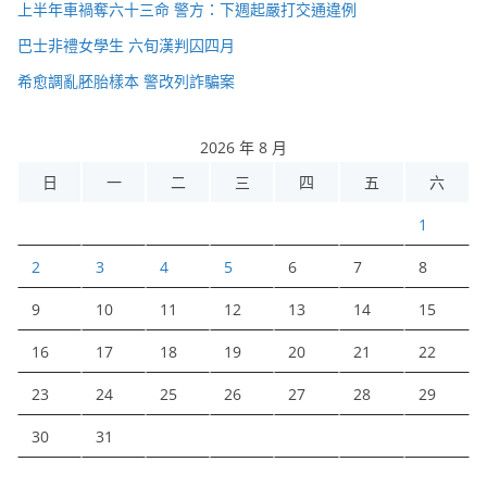
上半年車禍奪六十三命 警方：下週起嚴打交通違例
巴士非禮女學生 六旬漢判囚四月
希愈調亂胚胎樣本 警改列詐騙案
2026 年 8 月
日
一
二
三
四
五
六
1
2
3
4
5
6
7
8
9
10
11
12
13
14
15
16
17
18
19
20
21
22
23
24
25
26
27
28
29
30
31