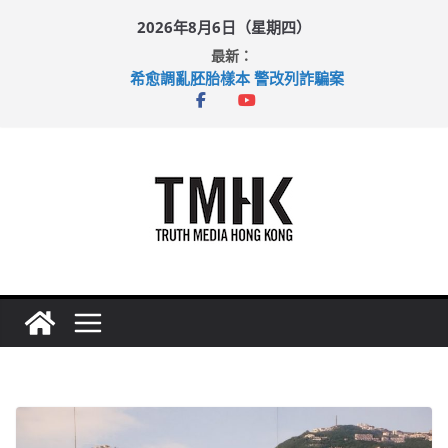
Skip
2026年8月6日（星期四）
to
最新：
content
希愈調亂胚胎樣本 警改列詐騙案
足球盛會次場激戰 祖雲達斯挫車路士
上半年純利大增七成 國泰：下半年油價續波動
上半年車禍奪六十三命 警方：下週起嚴打交通違例
巴士非禮女學生 六旬漢判囚四月