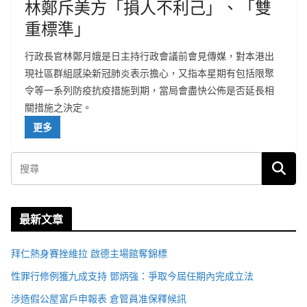
林鄭斥美方「損人不利己」、「雙
重標準」
行政長官林鄭月娥是日主持行政會議前會見傳媒，對本港出
現社區群組感染新冠肺炎表示擔心，又指本星期有包括限聚
令等一系列防疫抗疫措施到期，當局會盡快公佈是否延長相
關措施之決定。
更多
最新文章
拜仁熱身賽挫維拉 啟德主場館奪錦標
性罪行修例獲九成支持 鄧炳強：爭取今屆任期內完成立法
涉造假公屋富戶申報表 倉管員准保釋候訊