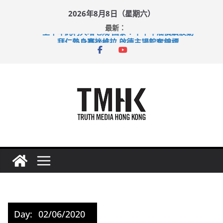
Skip
2026年8月8日（星期六）
to
最新：
content
上半年純利大增七成 國泰：下半年油價續波動
拜仁熱身賽挫維拉 啟德主場館奪錦標
性罪行修例獲九成支持 鄧炳強：爭取今屆任期內完成立法
涉造假公屋富戶申報表 倉管員准保釋候訊
足球盛會次場激戰 祖雲達斯挫車路士
Day:
02/06/2020