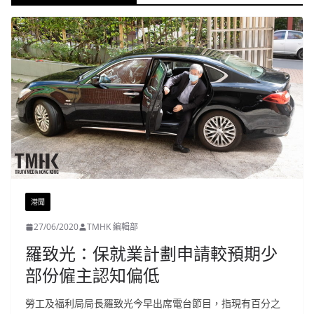
港聞
27/06/2020
TMHK 編輯部
羅致光：保就業計劃申請較預期少
部份僱主認知偏低
勞工及福利局局長羅致光今早出席電台節目，指現有百分之