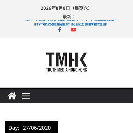
Skip
2026年8月8日（星期六）
to
最新：
content
上半年純利大增七成 國泰：下半年油價續波動
拜仁熱身賽挫維拉 啟德主場館奪錦標
性罪行修例獲九成支持 鄧炳強：爭取今屆任期內完成立法
涉造假公屋富戶申報表 倉管員准保釋候訊
足球盛會次場激戰 祖雲達斯挫車路士
Day:
27/06/2020