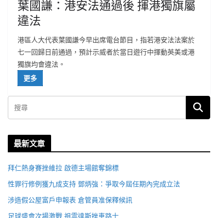
葉國謙：港安法通過後 揮港獨旗屬
違法
港區人大代表葉國謙今早出席電台節目，指若港安法法案於
七一回歸日前通過，預計示威者於當日遊行中揮動英美或港
獨旗均會違法。
更多
最新文章
拜仁熱身賽挫維拉 啟德主場館奪錦標
性罪行修例獲九成支持 鄧炳強：爭取今屆任期內完成立法
涉造假公屋富戶申報表 倉管員准保釋候訊
足球盛會次場激戰 祖雲達斯挫車路士