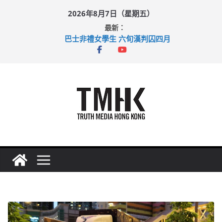
Skip
2026年8月7日（星期五）
to
最新：
content
巴士非禮女學生 六旬漢判囚四月
涉造假公屋富戶申報表 倉管員准保釋候訊
足球盛會次場激戰 祖雲達斯挫車路士
上半年純利大增七成 國泰：下半年油價續波動
上半年車禍奪六十三命 警方：下週起嚴打交通違例