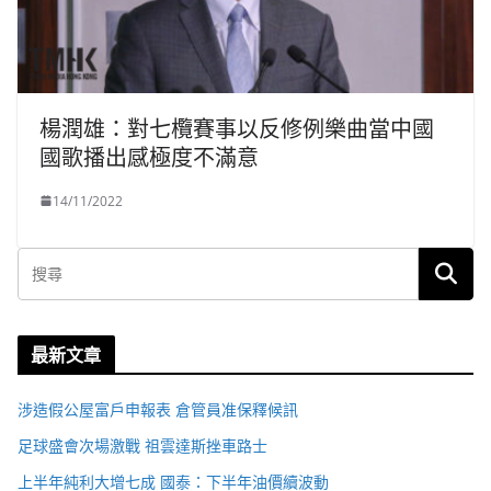
楊潤雄：對七欖賽事以反修例樂曲當中國
國歌播出感極度不滿意
14/11/2022
最新文章
涉造假公屋富戶申報表 倉管員准保釋候訊
足球盛會次場激戰 祖雲達斯挫車路士
上半年純利大增七成 國泰：下半年油價續波動