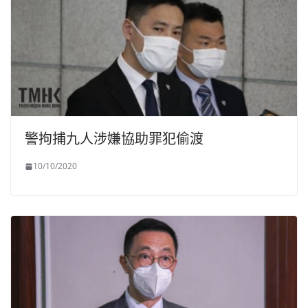
警拘捕九人涉嫌協助罪犯偷渡
10/10/2020