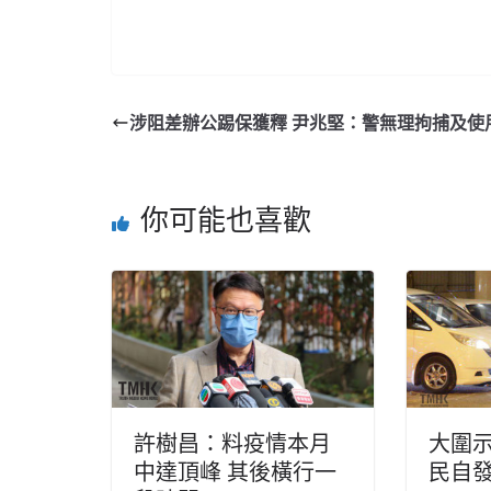
涉阻差辦公踢保獲釋 尹兆堅：警無理拘捕及使
你可能也喜歡
許樹昌：料疫情本月
大圍示
中達頂峰 其後橫行一
民自