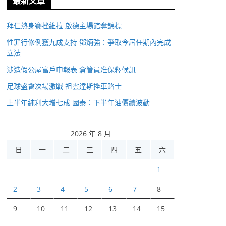
最新文章
拜仁熱身賽挫維拉 啟德主場館奪錦標
性罪行修例獲九成支持 鄧炳強：爭取今屆任期內完成
立法
涉造假公屋富戶申報表 倉管員准保釋候訊
足球盛會次場激戰 祖雲達斯挫車路士
上半年純利大增七成 國泰：下半年油價續波動
2026 年 8 月
日
一
二
三
四
五
六
1
2
3
4
5
6
7
8
9
10
11
12
13
14
15