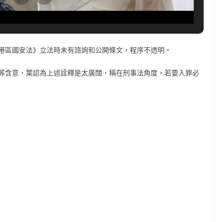
港區國安法》立法時未有諮詢和公開條文，程序不透明。
等含意，葉認為上述詮釋是太廣闊，稱在刑事法角度，若要入罪必