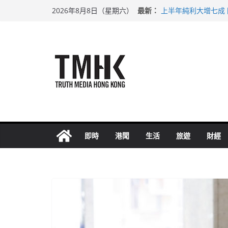
Skip
最新：
上半年純利大增七成
2026年8月8日（星期六）
to
拜仁熱身賽挫維拉 
性罪行修例獲九成支
content
涉造假公屋富戶申報
足球盛會次場激戰 
即時
港聞
生活
旅遊
財經