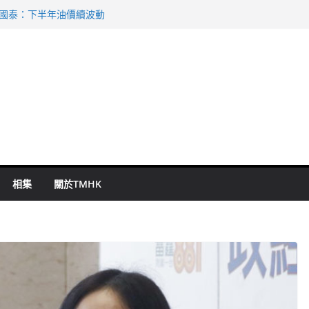
 國泰：下半年油價續波動
啟德主場館奪錦標
持 鄧炳強：爭取今屆任期內完成立法
表 倉管員准保釋候訊
祖雲達斯挫車路士
相集
關於TMHK