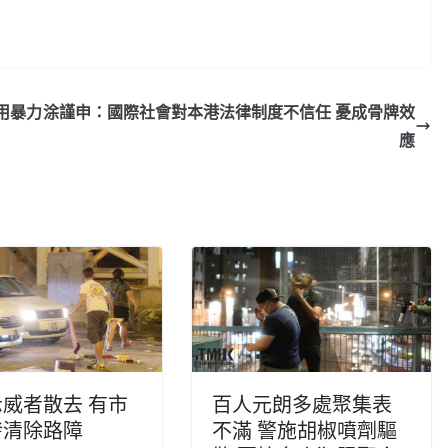
用暴力
涂謹申：國際社會對本港法律制度不信任 憂成骨牌效
應
威者散去 有市
百人元朗多處聚集表
發清除路障
不滿 警施胡椒噴劑驅