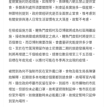
星期實施的防疫措施，如限聚令、食肆晚六朝五禁止提供堂
食、多類表列處所須要關閉等，則會延長實施多一個星期。
林鄭特別提到，政府曾經研究是否全面禁止堂食，惟考慮到
有關安排與港人日常生活習慣有太大落差，故暫不考慮。
在檢疫設施方面，鯉魚門度假村及亞博館將成為社區隔離設
施，接收無病徵或病情穩定之病人，鯉魚門度假村將提供三
百個單位，而亞博則需要改裝，會盡量研究能提供多少單
位。至於在竹篙灣預留作迪士尼樂園二期的旅遊發展用地，
則將再增建二千個檢疫單位，總單位數目增至三千五百個，
目標在年底完成，以應付可能在冬季再次出現的疫情。
被問到為何不強制市民在室外戴口罩，食物及衛生局長陳肇
始解釋，近期很多本地確診個案都到過食肆、商場等室內場
所，隨住政府呼籲市民留在家中，到超市、街市購物的市民
增加，但部份未必戴口罩，故希望把限制延伸，惟市民在部
份室外場所，如做運動時未必能戴口罩，故規定暫時只延伸
到室內場所。