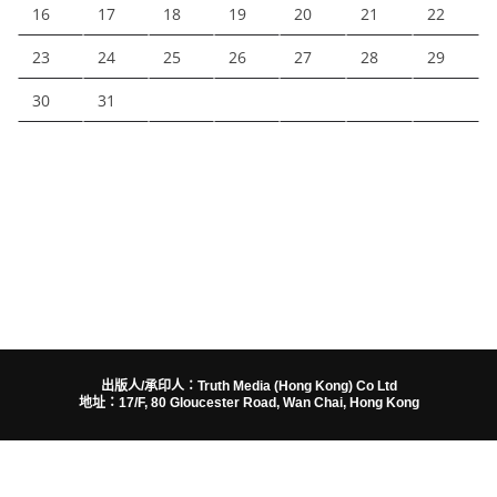
16
17
18
19
20
21
22
23
24
25
26
27
28
29
30
31
出版人/承印人：Truth Media (Hong Kong) Co Ltd
地址：17/F, 80 Gloucester Road, Wan Chai, Hong Kong