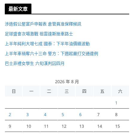
最新文章
涉造假公屋富戶申報表 倉管員准保釋候訊
足球盛會次場激戰 祖雲達斯挫車路士
上半年純利大增七成 國泰：下半年油價續波動
上半年車禍奪六十三命 警方：下週起嚴打交通違例
巴士非禮女學生 六旬漢判囚四月
2026 年 8 月
日
一
二
三
四
五
六
1
2
3
4
5
6
7
8
9
10
11
12
13
14
15