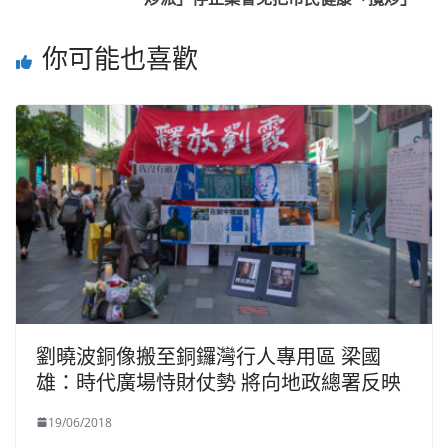
你可能也喜歡
劉曉波銅像搬至銅鑼灣行人專用區 梁國
雄：時代廣場恃財仗勢 將向地政總署反映
19/06/2018