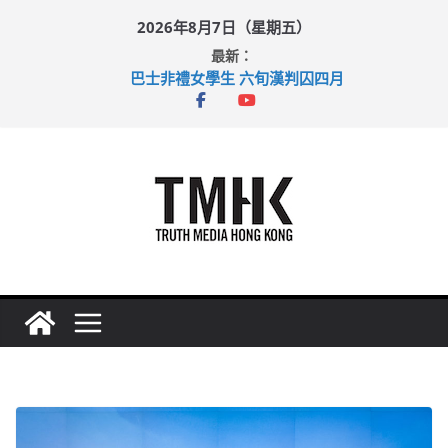
Skip
2026年8月7日（星期五）
to
最新：
content
巴士非禮女學生 六旬漢判囚四月
涉造假公屋富戶申報表 倉管員准保釋候訊
足球盛會次場激戰 祖雲達斯挫車路士
上半年純利大增七成 國泰：下半年油價續波動
上半年車禍奪六十三命 警方：下週起嚴打交通違例