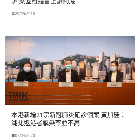
訴 梁國雄指會上訴到底
29/05/2018
本港新增21宗新冠肺炎確診個案 黃加慶：
湖北返港者感染率並不高
07/04/2020