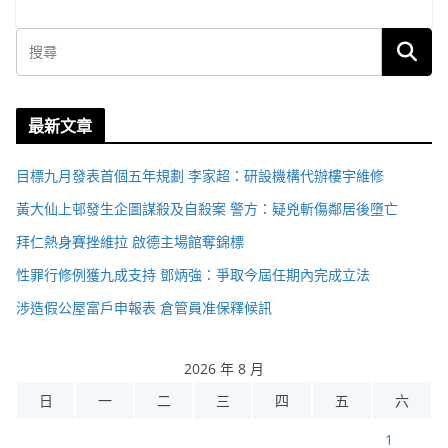
最新文章
目標九月發表首個五年規劃 李家超：研設機構代辦樓宇維修
黃大仙上邨發生企圖謀殺及自殺案 警方：疑兇斬傷鄰居後墮亡
拜仁熱身賽挫維拉 啟德主場館奪錦標
性罪行修例獲九成支持 鄧炳強：爭取今屆任期內完成立法
涉造假公屋富戶申報表 倉管員准保釋候訊
2026 年 8 月
日
一
二
三
四
五
六
1