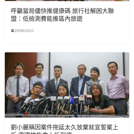
呼籲當局儘快推健康碼 旅行社解困大聯
盟：低檢測費能推區內旅遊
29/08/2020
劉小麗稱因案件拖延太久放棄就宣誓案上