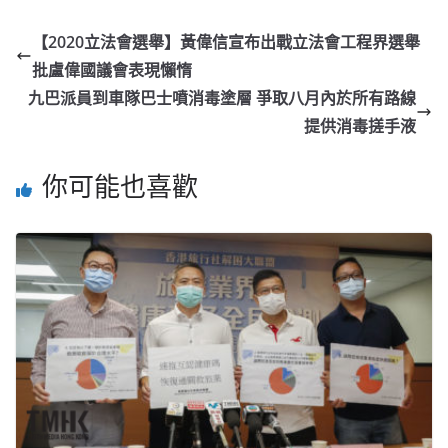
【2020立法會選舉】黃偉信宣布出戰立法會工程界選舉
批盧偉國議會表現懶惰
九巴派員到車隊巴士噴消毒塗層 爭取八月內於所有路線
提供消毒搓手液
你可能也喜歡