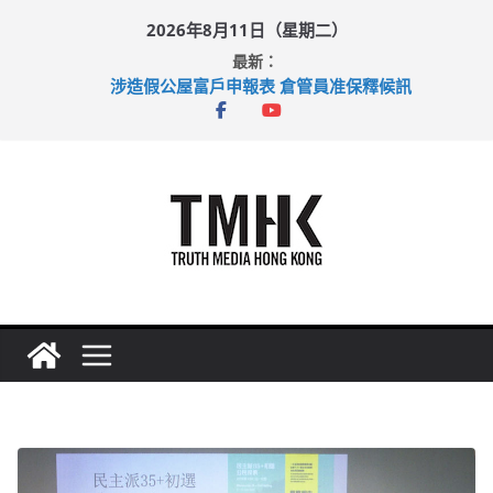
Skip
2026年8月11日（星期二）
to
最新：
content
涉造假公屋富戶申報表 倉管員准保釋候訊
目標九月發表首個五年規劃 李家超：研設機構代辦樓宇維修
黃大仙上邨發生企圖謀殺及自殺案 警方：疑兇斬傷鄰居後墮亡
拜仁熱身賽挫維拉 啟德主場館奪錦標
性罪行修例獲九成支持 鄧炳強：爭取今屆任期內完成立法