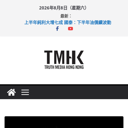
Skip
2026年8月8日（星期六）
to
最新：
content
上半年純利大增七成 國泰：下半年油價續波動
拜仁熱身賽挫維拉 啟德主場館奪錦標
性罪行修例獲九成支持 鄧炳強：爭取今屆任期內完成立法
涉造假公屋富戶申報表 倉管員准保釋候訊
足球盛會次場激戰 祖雲達斯挫車路士