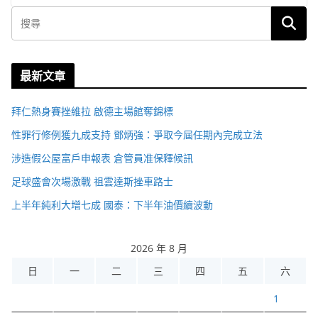
最新文章
拜仁熱身賽挫維拉 啟德主場館奪錦標
性罪行修例獲九成支持 鄧炳強：爭取今屆任期內完成立法
涉造假公屋富戶申報表 倉管員准保釋候訊
足球盛會次場激戰 祖雲達斯挫車路士
上半年純利大增七成 國泰：下半年油價續波動
2026 年 8 月
日
一
二
三
四
五
六
1