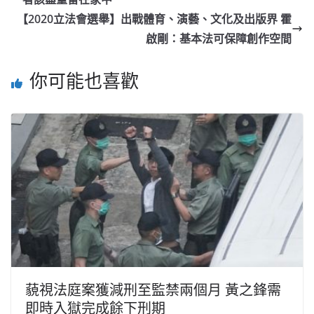
【2020立法會選舉】出戰體育、演藝、文化及出版界 霍
啟剛：基本法可保障創作空間
你可能也喜歡
藐視法庭案獲減刑至監禁兩個月 黃之鋒需
即時入獄完成餘下刑期