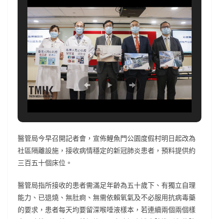
醫管局今早召開記者會，宣佈鯉魚門公園度假村明日起改為
社區隔離設施，接收病情穩定的新冠肺炎患者，預料提供約
三百五十個床位。
醫管局指所接收的患者需滿足年齡為五十歲下、有獨立自理
能力、已退燒、無肚痾、無需依賴氧氣及不必服用抗病毒藥
的要求，患者每天均要留深喉唾液樣本，若連續兩個兩個樣