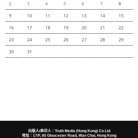
2
3
4
5
6
7
8
9
10
11
12
13
14
15
16
17
18
19
20
21
22
23
24
25
26
27
28
29
30
31
出版人/承印人：Truth Media (Hong Kong) Co Ltd
地址：17/F, 80 Gloucester Road, Wan Chai, Hong Kong