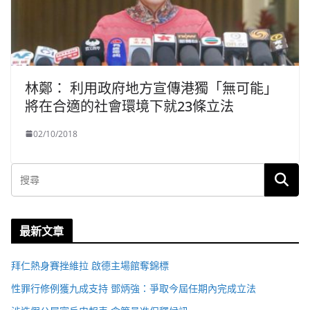
林鄭： 利用政府地方宣傳港獨「無可能」
將在合適的社會環境下就23條立法
02/10/2018
最新文章
拜仁熱身賽挫維拉 啟德主場館奪錦標
性罪行修例獲九成支持 鄧炳強：爭取今屆任期內完成立法