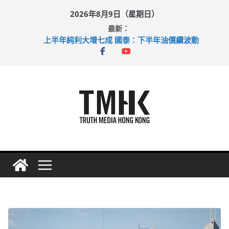
Skip
2026年8月9日（星期日）
to
最新：
content
上半年純利大增七成 國泰：下半年油價續波動
拜仁熱身賽挫維拉 啟德主場館奪錦標
性罪行修例獲九成支持 鄧炳強：爭取今屆任期內完成立法
涉造假公屋富戶申報表 倉管員准保釋候訊
足球盛會次場激戰 祖雲達斯挫車路士