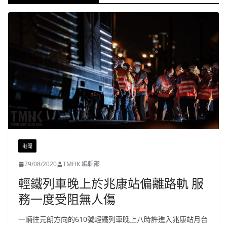
港聞
29/08/2020
TMHK 編輯部
輕鐵列車晚上於兆康站偏離路軌 服
務一度受阻無人傷
一輛往元朗方向的610號輕鐵列車晚上八時許進入兆康站月台