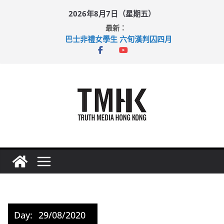
Skip
2026年8月7日（星期五）
to
最新：
content
巴士非禮女學生 六旬漢判囚四月
涉造假公屋富戶申報表 倉管員准保釋候訊
足球盛會次場激戰 祖雲達斯挫車路士
上半年純利大增七成 國泰：下半年油價續波動
上半年車禍奪六十三命 警方：下週起嚴打交通違例
Day:
29/08/2020