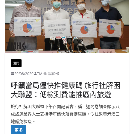
港聞
29/08/2020
TMHK 編輯部
呼籲當局儘快推健康碼 旅行社解困
大聯盟：低檢測費能推區內旅遊
旅行社解困大聯盟下午召開記者會，稱上週問卷調查顯示八
成旅遊業界人士支持港府儘快落實健康碼，令往返粵港澳三
地豁免檢疫。
更多