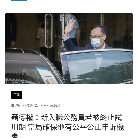
港聞
29/08/2020
TMHK 編輯部
聶德權：新入職公務員若被終止試
用期 當局確保他有公平公正申訴機
會