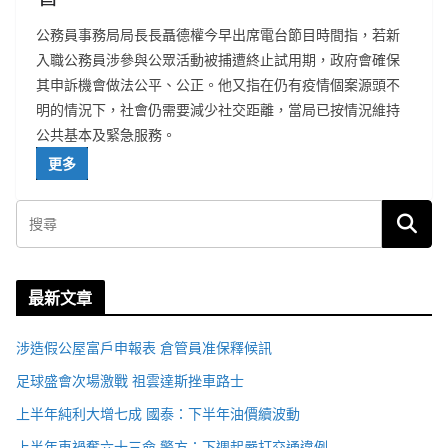
公務員事務局局長長聶德權今早出席電台節目時間指，若新
入職公務員涉參與公眾活動被捕遭終止試用期，政府會確保
其申訴機會做法公平、公正。他又指在仍有疫情個案源頭不
明的情況下，社會仍需要減少社交距離，當局已按情況維持
公共基本及緊急服務。
更多
最新文章
涉造假公屋富戶申報表 倉管員准保釋候訊
足球盛會次場激戰 祖雲達斯挫車路士
上半年純利大增七成 國泰：下半年油價續波動
上半年車禍奪六十三命 警方：下週起嚴打交通違例