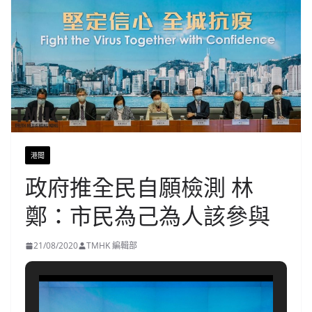
港聞
政府推全民自願檢測 林
鄭：市民為己為人該參與
21/08/2020
TMHK 編輯部