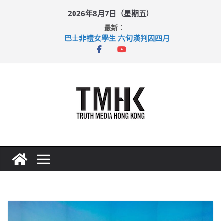
Skip
2026年8月7日（星期五）
to
最新：
content
巴士非禮女學生 六旬漢判囚四月
涉造假公屋富戶申報表 倉管員准保釋候訊
足球盛會次場激戰 祖雲達斯挫車路士
上半年純利大增七成 國泰：下半年油價續波動
上半年車禍奪六十三命 警方：下週起嚴打交通違例