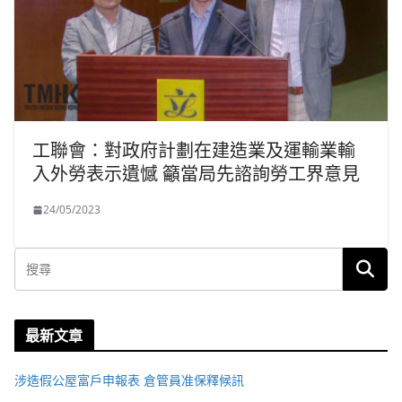
工聯會：對政府計劃在建造業及運輸業輸
入外勞表示遺憾 籲當局先諮詢勞工界意見
24/05/2023
最新文章
涉造假公屋富戶申報表 倉管員准保釋候訊