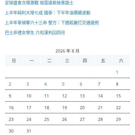
足球盛會次場激戰 祖雲達斯挫車路士
上半年純利大增七成 國泰：下半年油價續波動
上半年車禍奪六十三命 警方：下週起嚴打交通違例
巴士非禮女學生 六旬漢判囚四月
2026 年 8 月
日
一
二
三
四
五
六
1
2
3
4
5
6
7
8
9
10
11
12
13
14
15
16
17
18
19
20
21
22
23
24
25
26
27
28
29
30
31