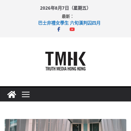
Skip
2026年8月7日（星期五）
to
最新：
content
巴士非禮女學生 六旬漢判囚四月
涉造假公屋富戶申報表 倉管員准保釋候訊
足球盛會次場激戰 祖雲達斯挫車路士
上半年純利大增七成 國泰：下半年油價續波動
上半年車禍奪六十三命 警方：下週起嚴打交通違例