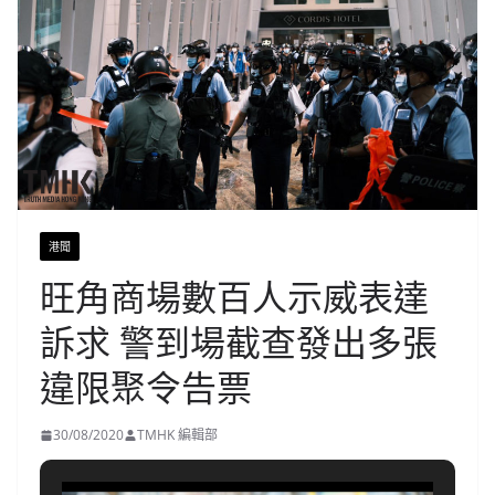
港聞
旺角商場數百人示威表達
訴求 警到場截查發出多張
違限聚令告票
30/08/2020
TMHK 編輯部