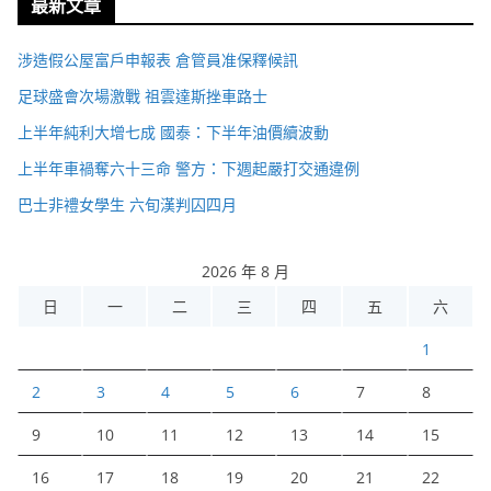
最新文章
涉造假公屋富戶申報表 倉管員准保釋候訊
足球盛會次場激戰 祖雲達斯挫車路士
上半年純利大增七成 國泰：下半年油價續波動
上半年車禍奪六十三命 警方：下週起嚴打交通違例
巴士非禮女學生 六旬漢判囚四月
2026 年 8 月
日
一
二
三
四
五
六
1
2
3
4
5
6
7
8
9
10
11
12
13
14
15
16
17
18
19
20
21
22