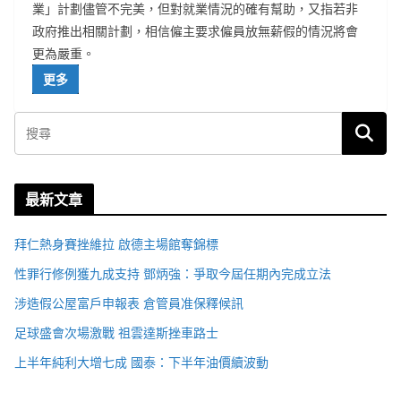
業」計劃儘管不完美，但對就業情況的確有幫助，又指若非
政府推出相關計劃，相信僱主要求僱員放無薪假的情況將會
更為嚴重。
更多
最新文章
拜仁熱身賽挫維拉 啟德主場館奪錦標
性罪行修例獲九成支持 鄧炳強：爭取今屆任期內完成立法
涉造假公屋富戶申報表 倉管員准保釋候訊
足球盛會次場激戰 祖雲達斯挫車路士
上半年純利大增七成 國泰：下半年油價續波動