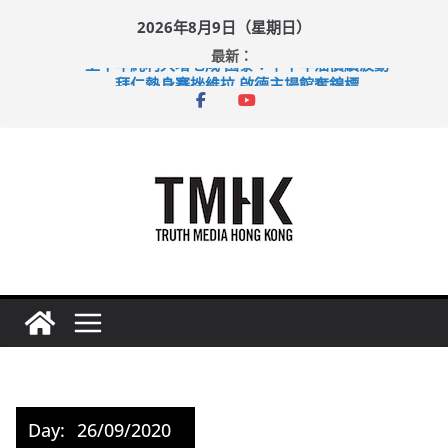
Skip
2026年8月9日（星期日）
to
最新：
content
上半年純利大增七成 國泰：下半年油價續波動
拜仁熱身賽挫維拉 啟德主場館奪錦標
性罪行修例獲九成支持 鄧炳強：爭取今屆任期內完成立法
涉造假公屋富戶申報表 倉管員准保釋候訊
足球盛會次場激戰 祖雲達斯挫車路士
Day:
26/09/2020