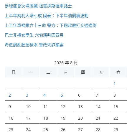
足球盛會次場激戰 祖雲達斯挫車路士
上半年純利大增七成 國泰：下半年油價續波動
上半年車禍奪六十三命 警方：下週起嚴打交通違例
巴士非禮女學生 六旬漢判囚四月
希愈調亂胚胎樣本 警改列詐騙案
2026 年 8 月
日
一
二
三
四
五
六
1
2
3
4
5
6
7
8
9
10
11
12
13
14
15
16
17
18
19
20
21
22
23
24
25
26
27
28
29