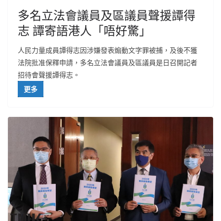
多名立法會議員及區議員聲援譚得
志 譚寄語港人「唔好驚」
人民力量成員譚得志因涉嫌發表煽動文字罪被捕，及後不獲
法院批准保釋申請，多名立法會議員及區議員是日召開記者
招待會聲援譚得志。
更多