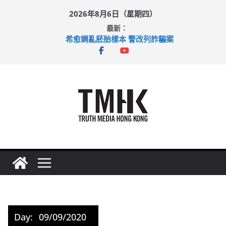
Skip
2026年8月6日（星期四）
to
最新：
content
希愈調亂胚胎樣本 警改列詐騙案
足球盛會次場激戰 祖雲達斯挫車路士
上半年純利大增七成 國泰：下半年油價續波動
上半年車禍奪六十三命 警方：下週起嚴打交通違例
巴士非禮女學生 六旬漢判囚四月
Day:
09/09/2020