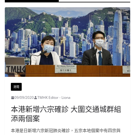
港聞
09/09/2020
TMHK Editor - Liona
本港新增六宗確診 大圍交通城群組
添兩個案
本港是日新增六宗新冠肺炎確診，五宗本地個案中有四宗與