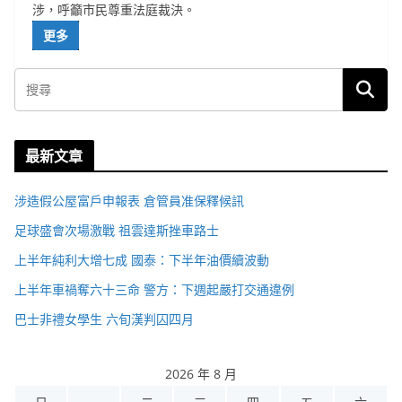
涉，呼籲市民尊重法庭裁決。
更多
最新文章
涉造假公屋富戶申報表 倉管員准保釋候訊
足球盛會次場激戰 祖雲達斯挫車路士
上半年純利大增七成 國泰：下半年油價續波動
上半年車禍奪六十三命 警方：下週起嚴打交通違例
巴士非禮女學生 六旬漢判囚四月
2026 年 8 月