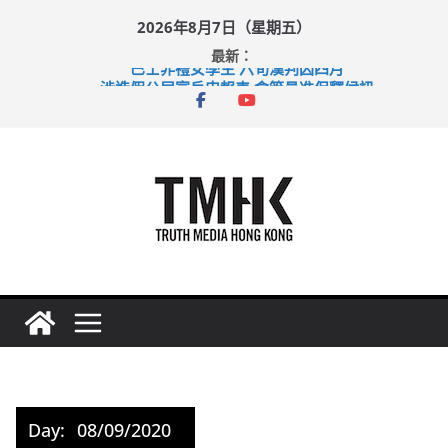
Skip
2026年8月7日（星期五）
to
最新：
content
巴士非禮女學生 六旬漢判囚四月
涉造假公屋富戶申報表 倉管員准保釋候訊
足球盛會次場激戰 祖雲達斯挫車路士
上半年純利大增七成 國泰：下半年油價續波動
上半年車禍奪六十三命 警方：下週起嚴打交通違例
Day:
08/09/2020