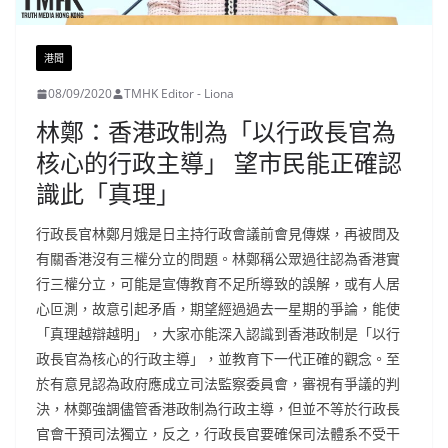
港聞
08/09/2020
TMHK Editor - Liona
林鄭：香港政制為「以行政長官為
核心的行政主導」 望市民能正確認
識此「真理」
行政長官林鄭月娥是日主持行政會議前會見傳媒，再被問及
有關香港沒有三權分立的問題。林鄭稱公眾過往認為香港實
行三權分立，可能是宣傳教育不足所導致的誤解，或有人居
心叵測，故意引起矛盾，期望經過過去一星期的爭論，能使
「真理越辯越明」，大家亦能深入認識到香港政制是「以行
政長官為核心的行政主導」，並教育下一代正確的觀念。至
於有意見認為政府應成立司法監察委員會，審視有爭議的判
決，林鄭強調儘管香港政制為行政主導，但並不等於行政長
官會干預司法獨立，反之，行政長官要確保司法體系不受干