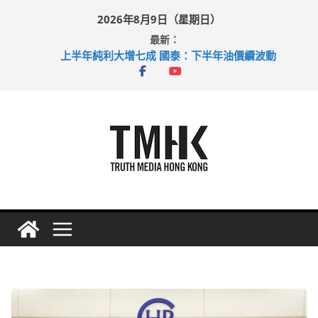
Skip
2026年8月9日（星期日）
to
最新：
content
上半年純利大增七成 國泰：下半年油價續波動
拜仁熱身賽挫維拉 啟德主場館奪錦標
性罪行修例獲九成支持 鄧炳強：爭取今屆任期內完成立法
涉造假公屋富戶申報表 倉管員准保釋候訊
足球盛會次場激戰 祖雲達斯挫車路士