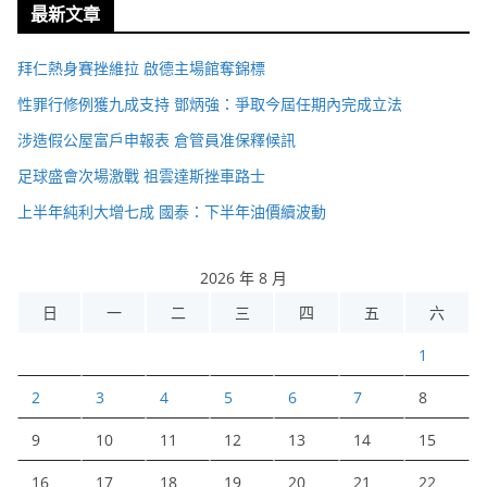
最新文章
拜仁熱身賽挫維拉 啟德主場館奪錦標
性罪行修例獲九成支持 鄧炳強：爭取今屆任期內完成立法
涉造假公屋富戶申報表 倉管員准保釋候訊
足球盛會次場激戰 祖雲達斯挫車路士
上半年純利大增七成 國泰：下半年油價續波動
2026 年 8 月
日
一
二
三
四
五
六
1
2
3
4
5
6
7
8
9
10
11
12
13
14
15
16
17
18
19
20
21
22