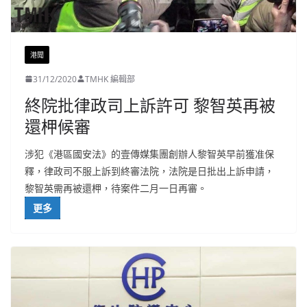
港聞
31/12/2020
TMHK 編輯部
終院批律政司上訴許可 黎智英再被
還柙候審
涉犯《港區國安法》的壹傳媒集團創辦人黎智英早前獲准保
釋，律政司不服上訴到終審法院，法院是日批出上訴申請，
黎智英需再被還柙，待案件二月一日再審。
更多