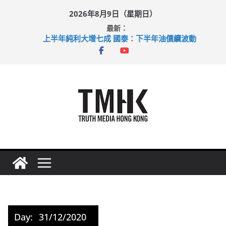
Skip
2026年8月9日（星期日）
to
最新：
content
上半年純利大增七成 國泰：下半年油價續波動
拜仁熱身賽挫維拉 啟德主場館奪錦標
性罪行修例獲九成支持 鄧炳強：爭取今屆任期內完成立法
涉造假公屋富戶申報表 倉管員准保釋候訊
足球盛會次場激戰 祖雲達斯挫車路士
Day:
31/12/2020