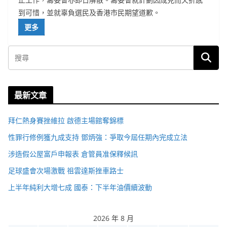
到可惜，並就辜負選民及香港市民期望道歉。
更多
最新文章
拜仁熱身賽挫維拉 啟德主場館奪錦標
性罪行修例獲九成支持 鄧炳強：爭取今屆任期內完成立法
涉造假公屋富戶申報表 倉管員准保釋候訊
足球盛會次場激戰 祖雲達斯挫車路士
上半年純利大增七成 國泰：下半年油價續波動
2026 年 8 月