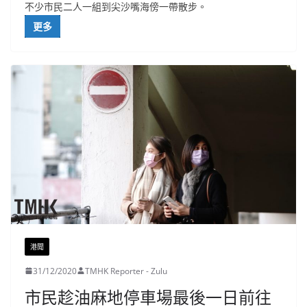
不少市民二人一組到尖沙嘴海傍一帶散步。
更多
港聞
31/12/2020
TMHK Reporter - Zulu
市民趁油麻地停車場最後一日前往