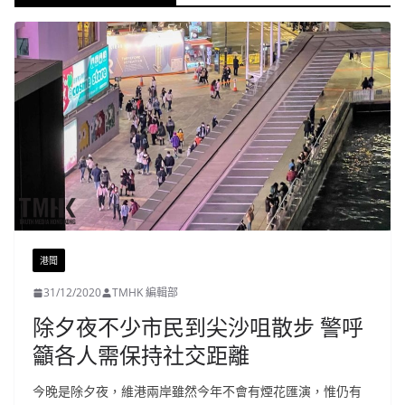
港聞
31/12/2020
TMHK 編輯部
除夕夜不少市民到尖沙咀散步 警呼
籲各人需保持社交距離
今晚是除夕夜，維港兩岸雖然今年不會有煙花匯演，惟仍有