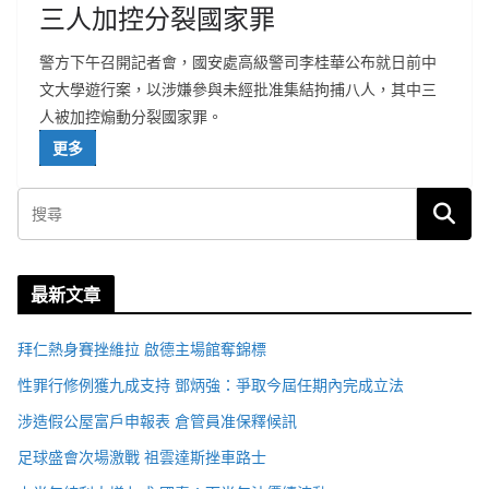
三人加控分裂國家罪
警方下午召開記者會，國安處高級警司李桂華公布就日前中
文大學遊行案，以涉嫌參與未經批准集結拘捕八人，其中三
人被加控煽動分裂國家罪。
更多
最新文章
拜仁熱身賽挫維拉 啟德主場館奪錦標
性罪行修例獲九成支持 鄧炳強：爭取今屆任期內完成立法
涉造假公屋富戶申報表 倉管員准保釋候訊
足球盛會次場激戰 祖雲達斯挫車路士