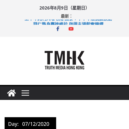
Skip
2026年8月9日（星期日）
to
最新：
content
上半年純利大增七成 國泰：下半年油價續波動
拜仁熱身賽挫維拉 啟德主場館奪錦標
性罪行修例獲九成支持 鄧炳強：爭取今屆任期內完成立法
涉造假公屋富戶申報表 倉管員准保釋候訊
足球盛會次場激戰 祖雲達斯挫車路士
Day:
07/12/2020