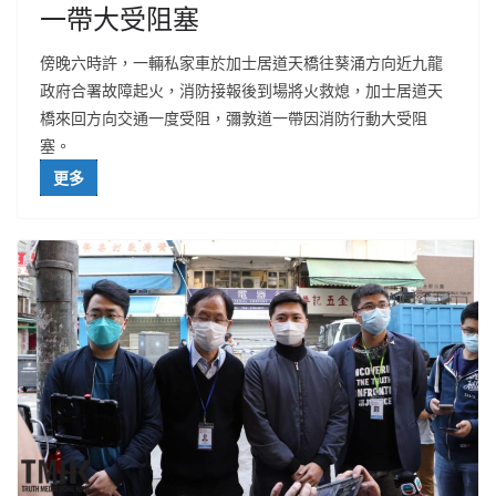
一帶大受阻塞
傍晚六時許，一輛私家車於加士居道天橋往葵涌方向近九龍
政府合署故障起火，消防接報後到場將火救熄，加士居道天
橋來回方向交通一度受阻，彌敦道一帶因消防行動大受阻
塞。
更多