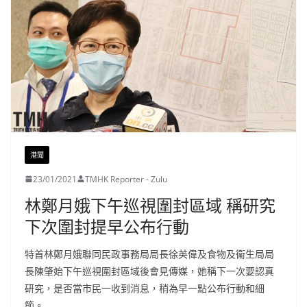
港聞
23/01/2021
TMHK Reporter - Zulu
林鄭月娥下午巡視圍封區域 稱研究
下次圍封提早公布行動
特首林鄭月娥聯同民政事務局局長徐英偉及食物及衞生局局
長陳肇始下午巡視圍封區域後會見傳媒，她稱下一次要認真
研究，是否當市民一收到消息，稍為早一點公布行動和細
節。