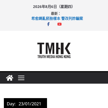
Skip
2026年8月6日（星期四）
to
最新：
content
希愈調亂胚胎樣本 警改列詐騙案
足球盛會次場激戰 祖雲達斯挫車路士
上半年純利大增七成 國泰：下半年油價續波動
上半年車禍奪六十三命 警方：下週起嚴打交通違例
巴士非禮女學生 六旬漢判囚四月
Day:
23/01/2021