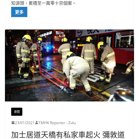
知源頭，累積至一萬零十宗個案。
更多
港聞
23/01/2021
TMHK Reporter - Zulu
加士居道天橋有私家車起火 彌敦道