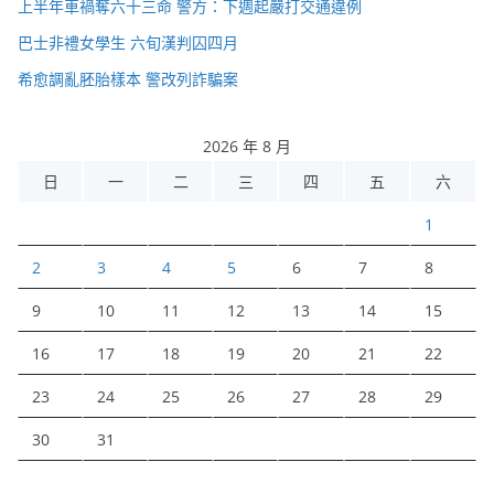
上半年車禍奪六十三命 警方：下週起嚴打交通違例
巴士非禮女學生 六旬漢判囚四月
希愈調亂胚胎樣本 警改列詐騙案
2026 年 8 月
日
一
二
三
四
五
六
1
2
3
4
5
6
7
8
9
10
11
12
13
14
15
16
17
18
19
20
21
22
23
24
25
26
27
28
29
30
31