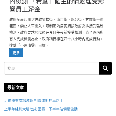
內檢測 「希望」僱主酌情處理受影
響員工薪金
政府凌晨起圍封佐敦吳松街、南京街、炮台街、甘肅街一帶
範圍，禁止人車出入，限制區內居民須按政府安排接受強制
檢測，政府要求居民須在今日午夜前接受檢測，直至區內所
有人完成檢測為止。政府稱目標在四十八小時內完成行動，
達致「小區清零」目標。
更多
最新文章
足球盛會次場激戰 祖雲達斯挫車路士
上半年純利大增七成 國泰：下半年油價續波動