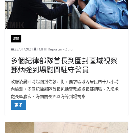
港聞
23/01/2021
TMHK Reporter - Zulu
多個紀律部隊首長到圍封區域視察
鄧炳強到場慰問駐守警員
政府凌晏四時起圍封佐敦四街，要求區域內居民四十八小時
內檢測，多個紀律部隊首長包括警務處處長鄧炳強、入境處
處長區嘉宏、海關關長鄧以海等到場視察。
更多