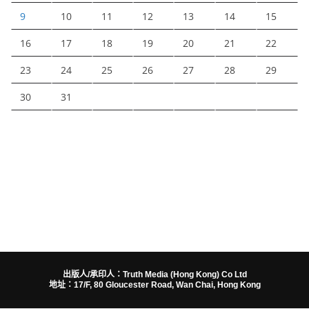
9
10
11
12
13
14
15
16
17
18
19
20
21
22
23
24
25
26
27
28
29
30
31
出版人/承印人：Truth Media (Hong Kong) Co Ltd
地址：17/F, 80 Gloucester Road, Wan Chai, Hong Kong