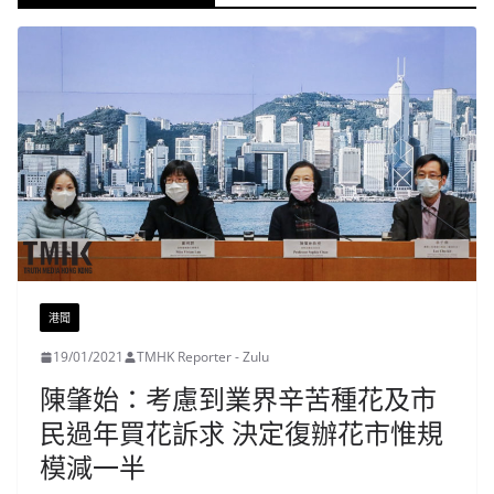
港聞
19/01/2021
TMHK Reporter - Zulu
陳肇始：考慮到業界辛苦種花及市
民過年買花訴求 決定復辦花市惟規
模減一半