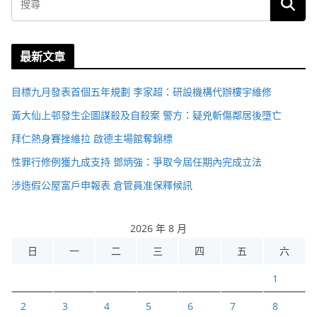
最新文章
目標九月發表首個五年規劃 李家超：研設機構代辦樓宇維修
黃大仙上邨發生企圖謀殺及自殺案 警方：疑兇斬傷鄰居後墮亡
拜仁熱身賽挫維拉 啟德主場館奪錦標
性罪行修例獲九成支持 鄧炳強：爭取今屆任期內完成立法
涉造假公屋富戶申報表 倉管員准保釋候訊
2026 年 8 月
日
一
二
三
四
五
六
1
2
3
4
5
6
7
8