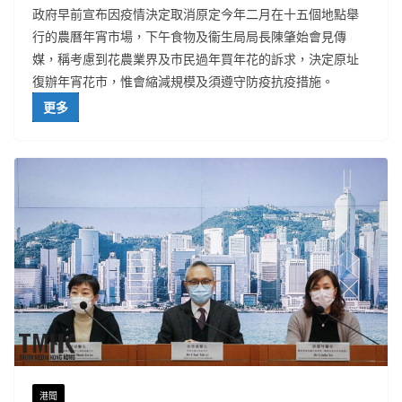
政府早前宣布因疫情決定取消原定今年二月在十五個地點舉
行的農曆年宵市場，下午食物及衞生局局長陳肇始會見傳
媒，稱考慮到花農業界及市民過年買年花的訴求，決定原址
復辦年宵花市，惟會縮減規模及須遵守防疫抗疫措施。
更多
港聞