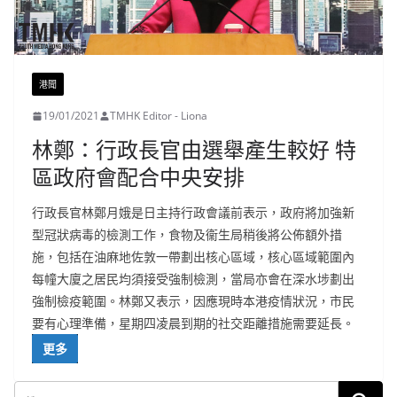
港聞
19/01/2021
TMHK Editor - Liona
林鄭：行政長官由選舉產生較好 特
區政府會配合中央安排
行政長官林鄭月娥是日主持行政會議前表示，政府將加強新
型冠狀病毒的檢測工作，食物及衞生局稍後將公佈額外措
施，包括在油麻地佐敦一帶劃出核心區域，核心區域範圍內
每幢大廈之居民均須接受強制檢測，當局亦會在深水埗劃出
強制檢疫範圍。林鄭又表示，因應現時本港疫情狀況，市民
要有心理準備，星期四凌晨到期的社交距離措施需要延長。
更多