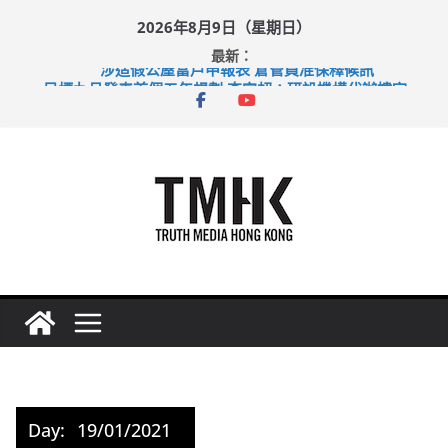
Skip
2026年8月9日（星期日）
to
最新：
content
涉造假公屋富戶申報表 倉管員准保釋候訊
目標九月發表首個五年規劃 李家超：研設機構代辦樓宇維修
黃大仙上邨發生企圖謀殺及自殺案 警方：疑兇斬傷鄰居後墮亡
拜仁熱身賽挫維拉 啟德主場館奪錦標
性罪行修例獲九成支持 鄧炳強：爭取今屆任期內完成立法
Day:
19/01/2021