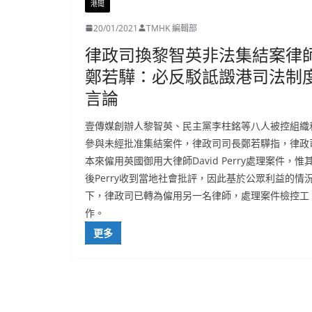
港聞
20/01/2021
TMHK 編輯部
律政司換黎智英非法集結案律
鄭若驊：必反駁詆譭港司法制
言論
壹傳媒創辦人黎智英、民主黨李柱銘等八人被控組織
參與未經批准集結案件，律政司司長鄭若驊指，律政
本來僱用英國御用大律師David Perry處理案件，惟
後Perry收到當地社會批評，因此基於公眾利益的情
下，律政司已轉為僱用另一名律師，處理案件檢控工
作。
更多