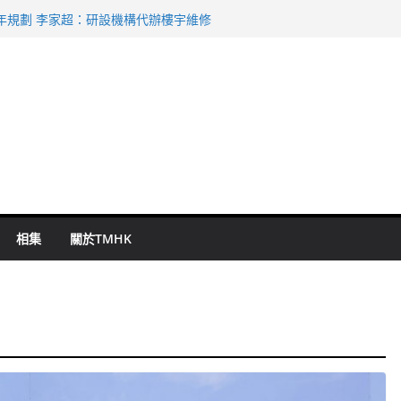
表 倉管員准保釋候訊
年規劃 李家超：研設機構代辦樓宇維修
謀殺及自殺案 警方：疑兇斬傷鄰居後墮亡
啟德主場館奪錦標
持 鄧炳強：爭取今屆任期內完成立法
相集
關於TMHK