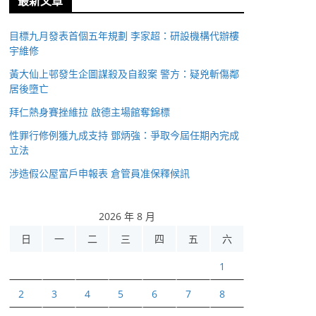
最新文章
目標九月發表首個五年規劃 李家超：研設機構代辦樓
宇維修
黃大仙上邨發生企圖謀殺及自殺案 警方：疑兇斬傷鄰
居後墮亡
拜仁熱身賽挫維拉 啟德主場館奪錦標
性罪行修例獲九成支持 鄧炳強：爭取今屆任期內完成
立法
涉造假公屋富戶申報表 倉管員准保釋候訊
2026 年 8 月
日
一
二
三
四
五
六
1
2
3
4
5
6
7
8