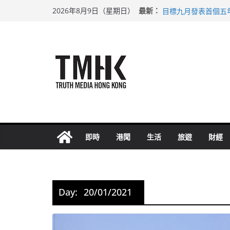
Skip
涉造假公屋富戶申報
最新：
2026年8月9日（星期日）
目標九月發表首個五
to
黃大仙上邨發生企圖
content
拜仁熱身賽挫維拉 
性罪行修例獲九成支
即時
港聞
生活
旅遊
財經
Day:
20/01/2021