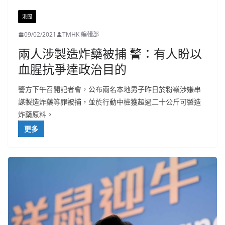
港聞
09/02/2021
TMHK 編輯部
兩人涉製造炸藥被捕 警：有人盼以
血腥抗爭達政治目的
警方下午召開記者會，公布兩名本地男子昨日於粉嶺涉嫌串
謀製造炸藥等罪被捕，並於行動中檢獲超過二十公斤可製造
炸藥原料。
更多