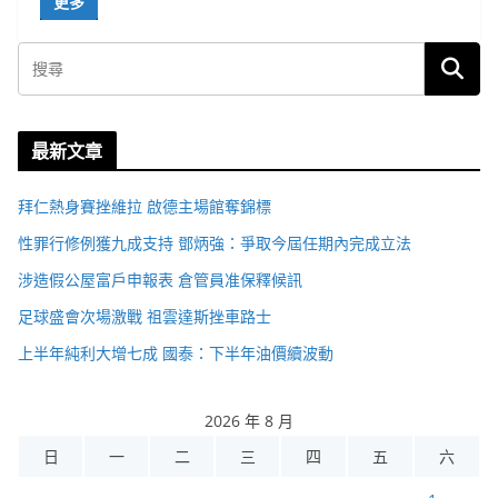
更多
最新文章
拜仁熱身賽挫維拉 啟德主場館奪錦標
性罪行修例獲九成支持 鄧炳強：爭取今屆任期內完成立法
涉造假公屋富戶申報表 倉管員准保釋候訊
足球盛會次場激戰 祖雲達斯挫車路士
上半年純利大增七成 國泰：下半年油價續波動
2026 年 8 月
日
一
二
三
四
五
六