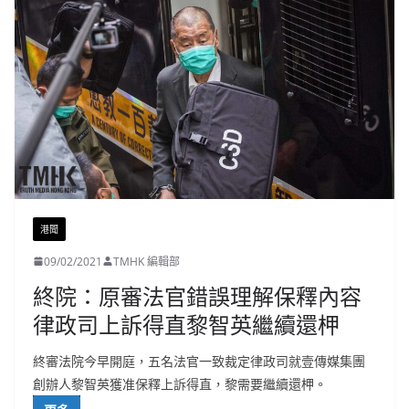
港聞
09/02/2021
TMHK 編輯部
終院：原審法官錯誤理解保釋內容
律政司上訴得直黎智英繼續還柙
終審法院今早開庭，五名法官一致裁定律政司就壹傳媒集團
創辦人黎智英獲准保釋上訴得直，黎需要繼續還柙。