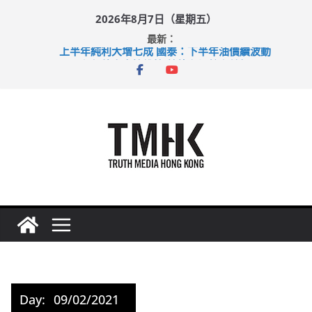
Skip
2026年8月7日（星期五）
to
最新：
content
上半年純利大增七成 國泰：下半年油價續波動
拜仁熱身賽挫維拉 啟德主場館奪錦標
性罪行修例獲九成支持 鄧炳強：爭取今屆任期內完成立法
涉造假公屋富戶申報表 倉管員准保釋候訊
足球盛會次場激戰 祖雲達斯挫車路士
Day:
09/02/2021