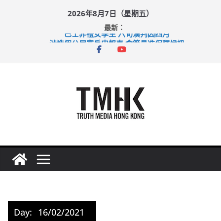
Skip
2026年8月7日（星期五）
to
最新：
content
巴士非禮女學生 六旬漢判囚四月
涉造假公屋富戶申報表 倉管員准保釋候訊
足球盛會次場激戰 祖雲達斯挫車路士
上半年純利大增七成 國泰：下半年油價續波動
上半年車禍奪六十三命 警方：下週起嚴打交通違例
Day:
16/02/2021