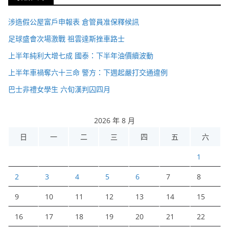
涉造假公屋富戶申報表 倉管員准保釋候訊
足球盛會次場激戰 祖雲達斯挫車路士
上半年純利大增七成 國泰：下半年油價續波動
上半年車禍奪六十三命 警方：下週起嚴打交通違例
巴士非禮女學生 六旬漢判囚四月
2026 年 8 月
日
一
二
三
四
五
六
1
2
3
4
5
6
7
8
9
10
11
12
13
14
15
16
17
18
19
20
21
22