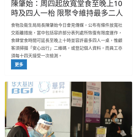
陳肇始：周四起放寬堂食至晚上10
時及四人一枱 限聚令維持最多二人
食物及衞生局局長陳肇始今日會見傳媒，公布有條件放寬社
交距離措施，當中包括容許部分表列處所恢復有限度運作，
食肆堂食時間可延長至晚上十時並容許最多四人一桌，惟顧
客須掃描「安心出行」二維碼，或登記個人資料，而員工亦
須每十四天接受一次檢測。
更多