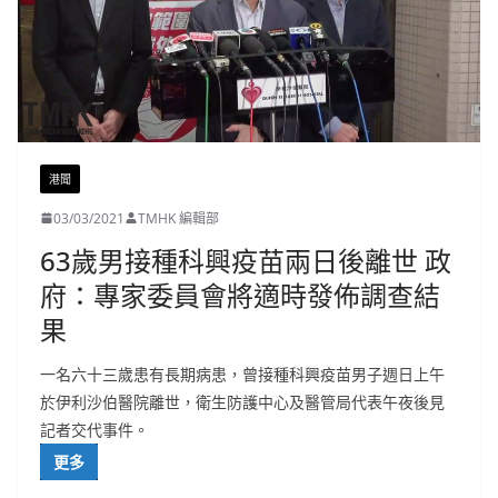
港聞
03/03/2021
TMHK 編輯部
63歲男接種科興疫苗兩日後離世 政
府：專家委員會將適時發佈調查結
果
一名六十三歲患有長期病患，曾接種科興疫苗男子週日上午
於伊利沙伯醫院離世，衛生防護中心及醫管局代表午夜後見
記者交代事件。
更多