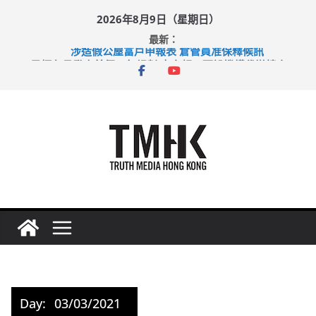
Skip
2026年8月9日（星期日）
to
最新：
content
涉造假公屋富戶申報表 倉管員准保釋候訊
目標九月發表首個五年規劃 李家超：研設機構代辦樓宇維修
黃大仙上邨發生企圖謀殺及自殺案 警方：疑兇斬傷鄰居後墮亡
拜仁熱身賽挫維拉 啟德主場館奪錦標
性罪行修例獲九成支持 鄧炳強：爭取今屆任期內完成立法
Day:
03/03/2021