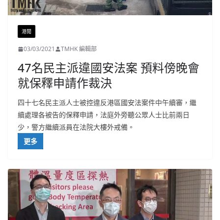
港聞
03/03/2021
TMHK 編輯部
47名民主派違國安法案 預料傍晚會
就保釋申請作裁決
四十七名民主派人士被控違反港區國安法案件中午續審，繼
續處理各被告的保釋申請，法庭外旁聽公眾人士比前兩日
少，警方繼續派員在法院大樓外戒備。
更多