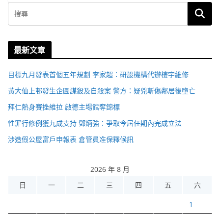
最新文章
目標九月發表首個五年規劃 李家超：研設機構代辦樓宇維修
黃大仙上邨發生企圖謀殺及自殺案 警方：疑兇斬傷鄰居後墮亡
拜仁熱身賽挫維拉 啟德主場館奪錦標
性罪行修例獲九成支持 鄧炳強：爭取今屆任期內完成立法
涉造假公屋富戶申報表 倉管員准保釋候訊
2026 年 8 月
日
一
二
三
四
五
六
1