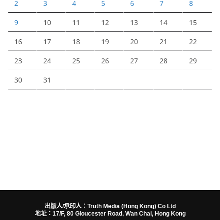
2
3
4
5
6
7
8
9
10
11
12
13
14
15
16
17
18
19
20
21
22
23
24
25
26
27
28
29
30
31
出版人/承印人：Truth Media (Hong Kong) Co Ltd
地址：17/F, 80 Gloucester Road, Wan Chai, Hong Kong