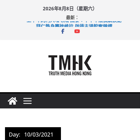
Skip
2026年8月8日（星期六）
to
最新：
content
上半年純利大增七成 國泰：下半年油價續波動
拜仁熱身賽挫維拉 啟德主場館奪錦標
性罪行修例獲九成支持 鄧炳強：爭取今屆任期內完成立法
涉造假公屋富戶申報表 倉管員准保釋候訊
足球盛會次場激戰 祖雲達斯挫車路士
Day:
10/03/2021