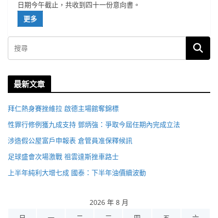
日期今午截止，共收到四十一份意向書。
更多
最新文章
拜仁熱身賽挫維拉 啟德主場館奪錦標
性罪行修例獲九成支持 鄧炳強：爭取今屆任期內完成立法
涉造假公屋富戶申報表 倉管員准保釋候訊
足球盛會次場激戰 祖雲達斯挫車路士
上半年純利大增七成 國泰：下半年油價續波動
2026 年 8 月
日
一
二
三
四
五
六