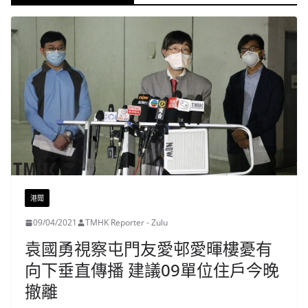
港聞
09/04/2021
TMHK Reporter - Zulu
袁國勇視察屯門友愛邨愛暉樓憂有
向下垂直傳播 建議09單位住戶今晚
撤離