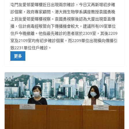
屯門
友愛邨愛暉樓近日出現兩宗確診，今日又再新增初步確
診個案，
政府專家顧問、港大微生物學系講座教授袁國勇晚
上到友愛邨愛暉樓視察。袁國勇視察後認為大廈出現垂直傳
播，估計病毒經喉管向下傳播機會較大，建議所有09室單位
住戶今晚撤離。他指
最先確診的患者居於2309室，其後2209
室及2109室均有初步確診個案，而2209單位出現橫向傳播引
致2231單位住戶確診。
更多