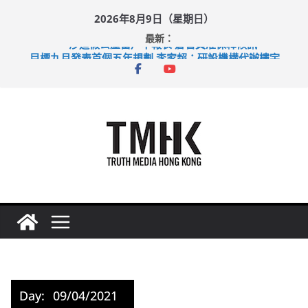
Skip
2026年8月9日（星期日）
to
最新：
content
涉造假公屋富戶申報表 倉管員准保釋候訊
目標九月發表首個五年規劃 李家超：研設機構代辦樓宇維修
黃大仙上邨發生企圖謀殺及自殺案 警方：疑兇斬傷鄰居後墮亡
拜仁熱身賽挫維拉 啟德主場館奪錦標
性罪行修例獲九成支持 鄧炳強：爭取今屆任期內完成立法
Day:
09/04/2021