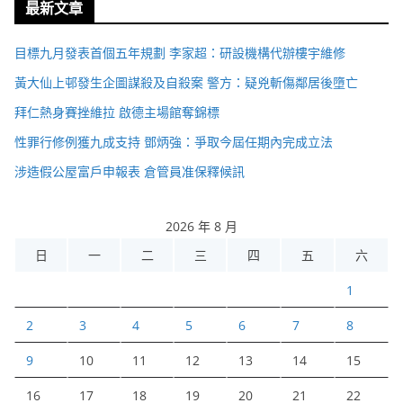
最新文章
目標九月發表首個五年規劃 李家超：研設機構代辦樓宇維修
黃大仙上邨發生企圖謀殺及自殺案 警方：疑兇斬傷鄰居後墮亡
拜仁熱身賽挫維拉 啟德主場館奪錦標
性罪行修例獲九成支持 鄧炳強：爭取今屆任期內完成立法
涉造假公屋富戶申報表 倉管員准保釋候訊
2026 年 8 月
日
一
二
三
四
五
六
1
2
3
4
5
6
7
8
9
10
11
12
13
14
15
16
17
18
19
20
21
22