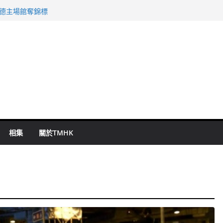
 國泰：下半年油價續波動
啟德主場館奪錦標
持 鄧炳強：爭取今屆任期內完成立法
表 倉管員准保釋候訊
祖雲達斯挫車路士
相集
關於TMHK