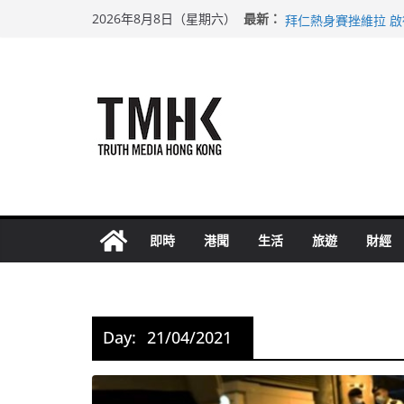
Skip
上半年純利大增七成
最新：
2026年8月8日（星期六）
拜仁熱身賽挫維拉 
to
性罪行修例獲九成支
content
涉造假公屋富戶申報
足球盛會次場激戰 
即時
港聞
生活
旅遊
財經
Day:
21/04/2021