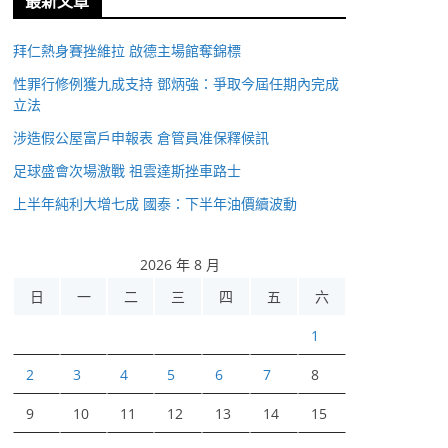
最新文章
拜仁熱身賽挫維拉 啟德主場館奪錦標
性罪行修例獲九成支持 鄧炳強：爭取今屆任期內完成
立法
涉造假公屋富戶申報表 倉管員准保釋候訊
足球盛會次場激戰 祖雲達斯挫車路士
上半年純利大增七成 國泰：下半年油價續波動
2026 年 8 月
日
一
二
三
四
五
六
1
2
3
4
5
6
7
8
9
10
11
12
13
14
15