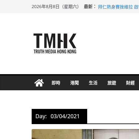
Skip
上半年純利大增七成
最新：
2026年8月8日（星期六）
拜仁熱身賽挫維拉 
to
性罪行修例獲九成支
content
涉造假公屋富戶申報
足球盛會次場激戰 
即時
港聞
生活
旅遊
財經
Day:
03/04/2021