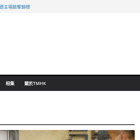
 國泰：下半年油價續波動
啟德主場館奪錦標
持 鄧炳強：爭取今屆任期內完成立法
表 倉管員准保釋候訊
祖雲達斯挫車路士
相集
關於TMHK