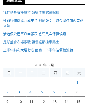
最新文章
拜仁熱身賽挫維拉 啟德主場館奪錦標
性罪行修例獲九成支持 鄧炳強：爭取今屆任期內完成
立法
涉造假公屋富戶申報表 倉管員准保釋候訊
足球盛會次場激戰 祖雲達斯挫車路士
上半年純利大增七成 國泰：下半年油價續波動
2026 年 8 月
日
一
二
三
四
五
六
1
2
3
4
5
6
7
8
9
10
11
12
13
14
15