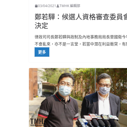
03/04/2021
TMHK 編輯部
鄭若驊：候選人資格審查委員
決定
律政司司長鄭若驊與政制及內地事務局局長曾國衛今
不會亂來，亦不是一言堂，若當中潛在利益衝突，有
更多