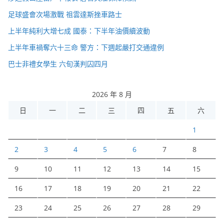
足球盛會次場激戰 祖雲達斯挫車路士
上半年純利大增七成 國泰：下半年油價續波動
上半年車禍奪六十三命 警方：下週起嚴打交通違例
巴士非禮女學生 六旬漢判囚四月
2026 年 8 月
日
一
二
三
四
五
六
1
2
3
4
5
6
7
8
9
10
11
12
13
14
15
16
17
18
19
20
21
22
23
24
25
26
27
28
29