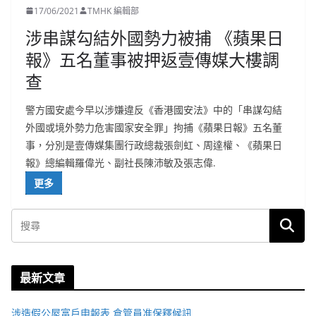
17/06/2021
TMHK 編輯部
涉串謀勾結外國勢力被捕 《蘋果日
報》五名董事被押返壹傳媒大樓調
查
警方國安處今早以涉嫌違反《香港國安法》中的「串謀勾結
外國或境外勢力危害國家安全罪」拘捕《蘋果日報》五名董
事，分別是壹傳媒集團行政總裁張劍虹、周達權、《蘋果日
報》總編輯羅偉光、副社長陳沛敏及張志偉.
更多
最新文章
涉造假公屋富戶申報表 倉管員准保釋候訊