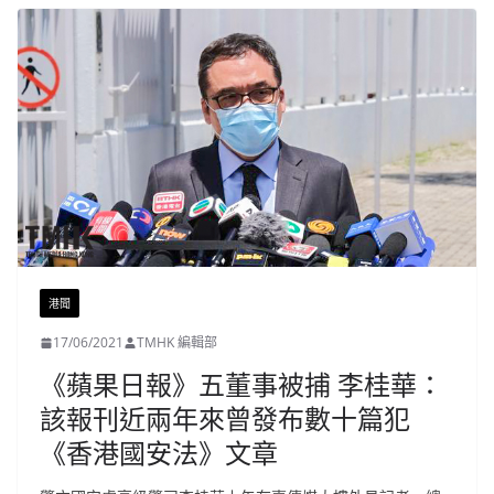
港聞
17/06/2021
TMHK 編輯部
《蘋果日報》五董事被捕 李桂華：
該報刊近兩年來曾發布數十篇犯
《香港國安法》文章