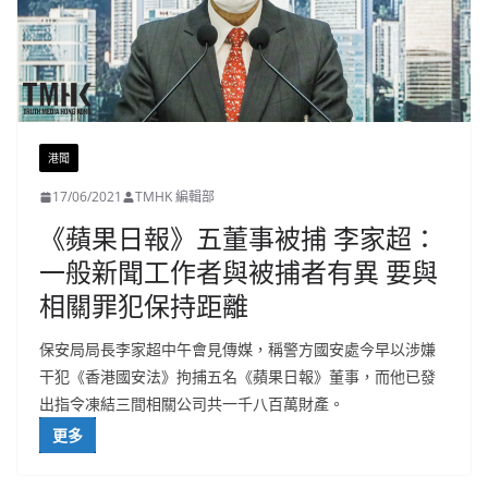
港聞
17/06/2021
TMHK 編輯部
《蘋果日報》五董事被捕 李家超：
一般新聞工作者與被捕者有異 要與
相關罪犯保持距離
保安局局長李家超中午會見傳媒，稱警方國安處今早以涉嫌
干犯《香港國安法》拘捕五名《蘋果日報》董事，而他已發
出指令凍結三間相關公司共一千八百萬財產。
更多