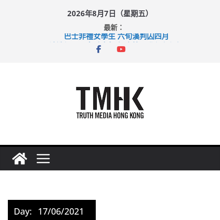
Skip
2026年8月7日（星期五）
to
最新：
content
巴士非禮女學生 六旬漢判囚四月
涉造假公屋富戶申報表 倉管員准保釋候訊
足球盛會次場激戰 祖雲達斯挫車路士
上半年純利大增七成 國泰：下半年油價續波動
上半年車禍奪六十三命 警方：下週起嚴打交通違例
Day:
17/06/2021