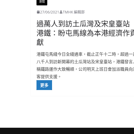
港聞
27/06/2021
TMHK 編輯部
過萬人到訪土瓜灣及宋皇臺站
港鐵：盼屯馬線為本港經濟作
獻
港鐵屯馬綫今日全綫通車，截止正午十二時，超過一
八千人到訪新開幕的土瓜灣站及宋皇臺站，港鐵發言
稱鐵路運作大致暢順，公司明天上班日會加派職員向
客提供支援。
更多