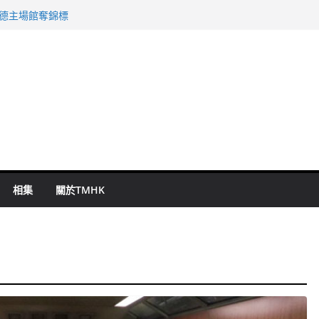
 國泰：下半年油價續波動
啟德主場館奪錦標
持 鄧炳強：爭取今屆任期內完成立法
表 倉管員准保釋候訊
祖雲達斯挫車路士
相集
關於TMHK