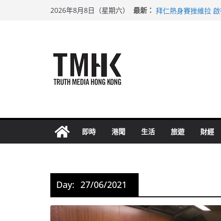
Skip
上半年純利大增七成
最新：
2026年8月8日（星期六）
拜仁熱身賽挫維拉 
to
性罪行修例獲九成支
content
涉造假公屋富戶申報
足球盛會次場激戰 
即時
港聞
生活
旅遊
財經
Day:
27/06/2021