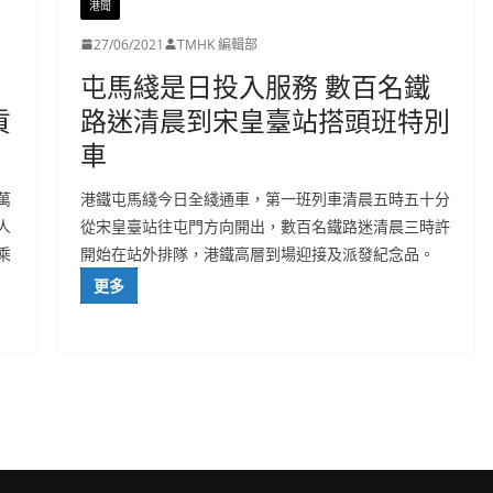
港聞
27/06/2021
TMHK 編輯部
屯馬綫是日投入服務 數百名鐵
貢
路迷清晨到宋皇臺站搭頭班特別
車
萬
港鐵屯馬綫今日全綫通車，第一班列車清晨五時五十分
人
從宋皇臺站往屯門方向開出，數百名鐵路迷清晨三時許
乘
開始在站外排隊，港鐵高層到場迎接及派發紀念品。
更多