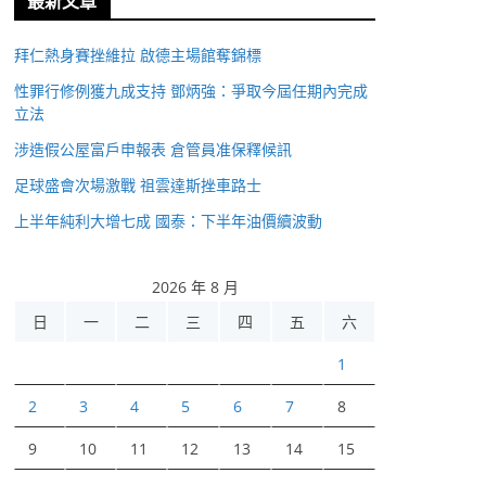
最新文章
拜仁熱身賽挫維拉 啟德主場館奪錦標
性罪行修例獲九成支持 鄧炳強：爭取今屆任期內完成
立法
涉造假公屋富戶申報表 倉管員准保釋候訊
足球盛會次場激戰 祖雲達斯挫車路士
上半年純利大增七成 國泰：下半年油價續波動
2026 年 8 月
日
一
二
三
四
五
六
1
2
3
4
5
6
7
8
9
10
11
12
13
14
15