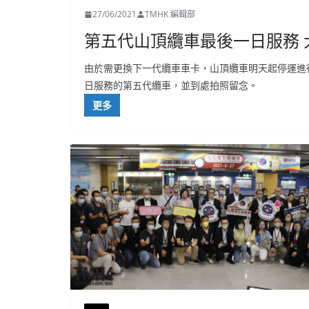
27/06/2021
TMHK 編輯部
第五代山頂纜車最後一日服務
由於需更換下一代纜車車卡，山頂纜車明天起停運進
日服務的第五代纜車，並到處拍照留念。
更多