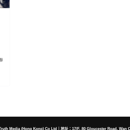
聯
h Media (Hong Kong) Co Ltd
｜
地址：17/F, 80 Gloucester Road, Wan 