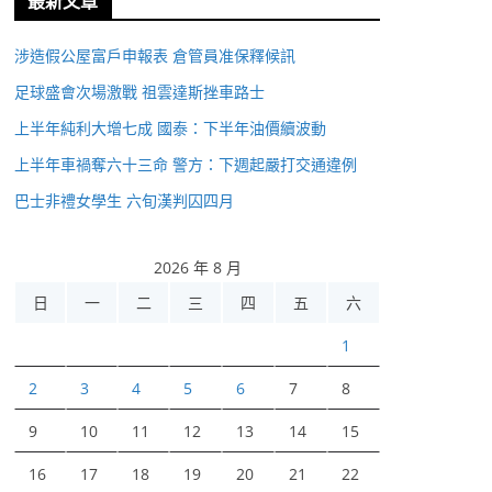
最新文章
涉造假公屋富戶申報表 倉管員准保釋候訊
足球盛會次場激戰 祖雲達斯挫車路士
上半年純利大增七成 國泰：下半年油價續波動
上半年車禍奪六十三命 警方：下週起嚴打交通違例
巴士非禮女學生 六旬漢判囚四月
2026 年 8 月
日
一
二
三
四
五
六
1
2
3
4
5
6
7
8
9
10
11
12
13
14
15
16
17
18
19
20
21
22