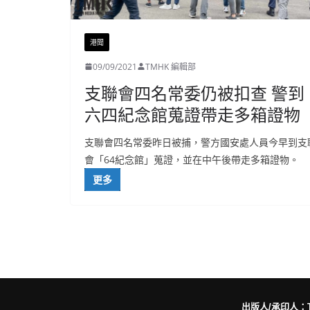
港聞
09/09/2021
TMHK 編輯部
支聯會四名常委仍被扣查 警到
六四紀念館蒐證帶走多箱證物
支聯會四名常委昨日被捕，警方國安處人員今早到支
會「64紀念館」蒐證，並在中午後帶走多箱證物。
更多
出版人/承印人：Trut