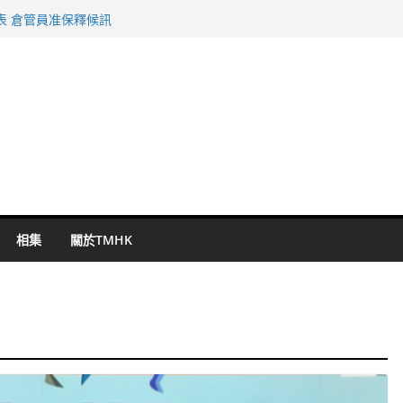
旬漢判囚四月
表 倉管員准保釋候訊
祖雲達斯挫車路士
 國泰：下半年油價續波動
命 警方：下週起嚴打交通違例
相集
關於TMHK