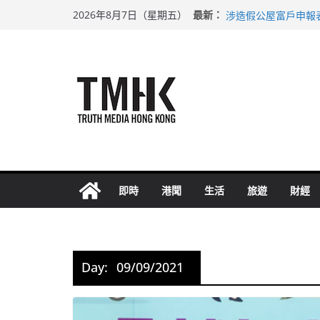
Skip
巴士非禮女學生 六
最新：
2026年8月7日（星期五）
涉造假公屋富戶申報
to
足球盛會次場激戰 
content
上半年純利大增七成
上半年車禍奪六十三
即時
港聞
生活
旅遊
財經
Day:
09/09/2021