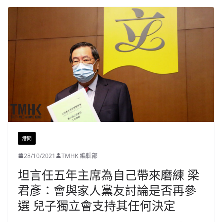
港聞
28/10/2021
TMHK 編輯部
坦言任五年主席為自己帶來磨練 梁
君彥：會與家人黨友討論是否再參
選 兒子獨立會支持其任何決定