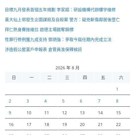
目標九月發表首個五年規劃 李家超：研設機構代辦樓宇維修
黃大仙上邨發生企圖謀殺及自殺案 警方：疑兇斬傷鄰居後墮亡
拜仁熱身賽挫維拉 啟德主場館奪錦標
性罪行修例獲九成支持 鄧炳強：爭取今屆任期內完成立法
涉造假公屋富戶申報表 倉管員准保釋候訊
2026 年 8 月
日
一
二
三
四
五
六
1
2
3
4
5
6
7
8
9
10
11
12
13
14
15
16
17
18
19
20
21
22