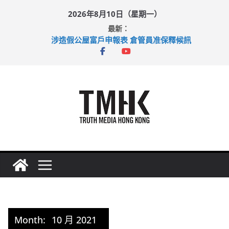
Skip
2026年8月10日（星期一）
to
最新：
content
涉造假公屋富戶申報表 倉管員准保釋候訊
目標九月發表首個五年規劃 李家超：研設機構代辦樓宇維修
黃大仙上邨發生企圖謀殺及自殺案 警方：疑兇斬傷鄰居後墮亡
拜仁熱身賽挫維拉 啟德主場館奪錦標
性罪行修例獲九成支持 鄧炳強：爭取今屆任期內完成立法
Month:
10 月 2021