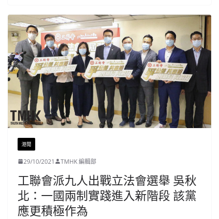
港聞
29/10/2021
TMHK 編輯部
工聯會派九人出戰立法會選舉 吳秋
北：一國兩制實踐進入新階段 該黨
應更積極作為