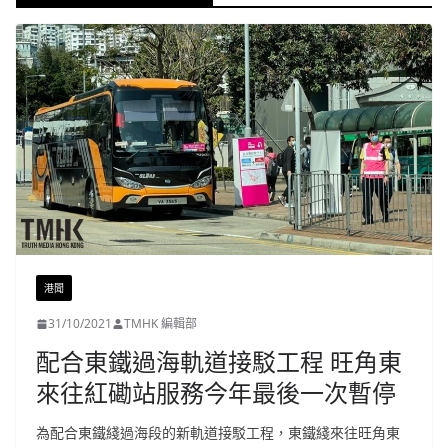
港聞
31/10/2021
TMHK 編輯部
配合東鐵過海軌道接駁工程 旺角東
來往紅磡站服務今年最後一次暫停
為配合東鐵綫過海段的新軌道接駁工程，東鐵綫來往旺角東