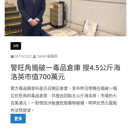
港聞
28/10/2021
TMHK 編輯部
警旺角搗破一毒品倉庫 搜4.5公斤海
洛英市值700萬元
警方毒品調查科是日召開記者會，宣布昨日傍晚在搗破一個
位於旺角的毒品倉庫，共搜出四點五公斤海洛英，市值約七
百萬港元，一對情侶涉販運危險藥物被捕，明早於西九龍裁
判法院提堂。
更多