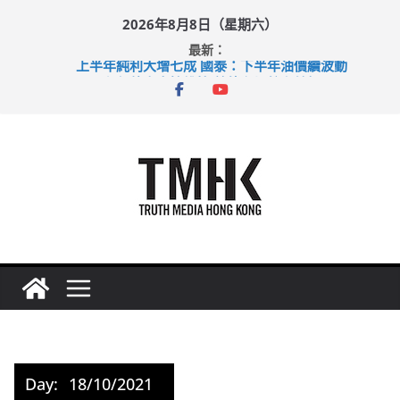
Skip
2026年8月8日（星期六）
to
最新：
content
上半年純利大增七成 國泰：下半年油價續波動
拜仁熱身賽挫維拉 啟德主場館奪錦標
性罪行修例獲九成支持 鄧炳強：爭取今屆任期內完成立法
涉造假公屋富戶申報表 倉管員准保釋候訊
足球盛會次場激戰 祖雲達斯挫車路士
Day:
18/10/2021