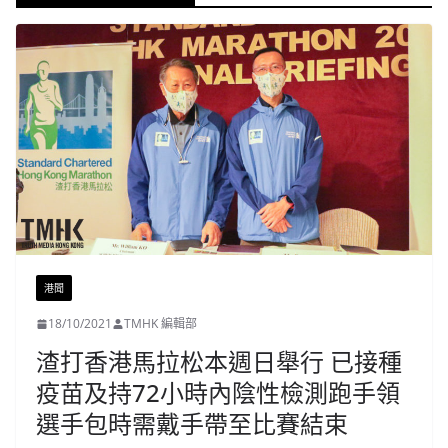
港聞
18/10/2021
TMHK 編輯部
渣打香港馬拉松本週日舉行 已接種
疫苗及持72小時內陰性檢測跑手領
選手包時需戴手帶至比賽結束