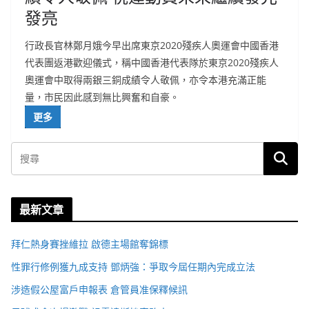
發亮
行政長官林鄭月娥今早出席東京2020殘疾人奧運會中國香港
代表團返港歡迎儀式，稱中國香港代表隊於東京2020殘疾人
奧運會中取得兩銀三銅成績令人敬佩，亦令本港充滿正能
量，市民因此感到無比興奮和自豪。
更多
最新文章
拜仁熱身賽挫維拉 啟德主場館奪錦標
性罪行修例獲九成支持 鄧炳強：爭取今屆任期內完成立法
涉造假公屋富戶申報表 倉管員准保釋候訊