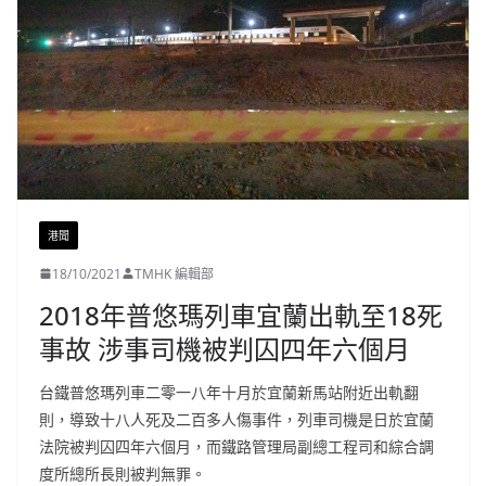
港聞
18/10/2021
TMHK 編輯部
2018年普悠瑪列車宜蘭出軌至18死
事故 涉事司機被判囚四年六個月
台鐵普悠瑪列車二零一八年十月於宜蘭新馬站附近出軌翻
則，導致十八人死及二百多人傷事件，列車司機是日於宜蘭
法院被判囚四年六個月，而鐵路管理局副總工程司和綜合調
度所總所長則被判無罪。