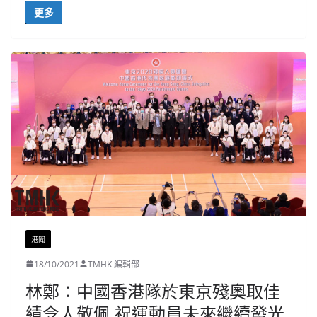
更多
港聞
18/10/2021
TMHK 編輯部
林鄭：中國香港隊於東京殘奧取佳
績令人敬佩 祝運動員未來繼續發光