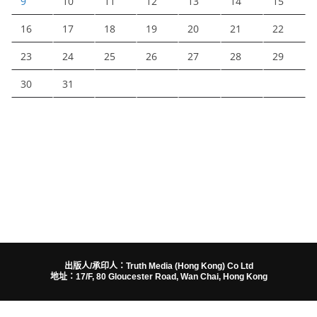
9
10
11
12
13
14
15
16
17
18
19
20
21
22
23
24
25
26
27
28
29
30
31
出版人/承印人：Truth Media (Hong Kong) Co Ltd
地址：17/F, 80 Gloucester Road, Wan Chai, Hong Kong