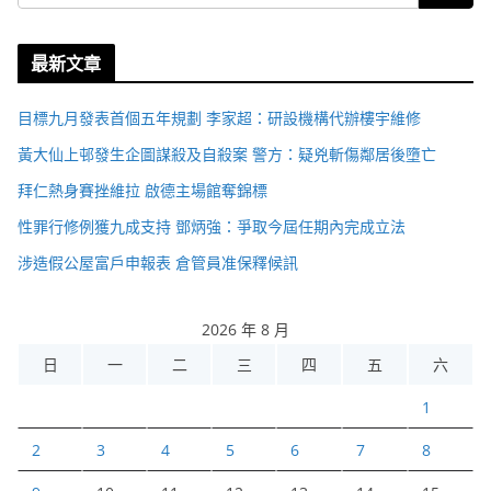
最新文章
目標九月發表首個五年規劃 李家超：研設機構代辦樓宇維修
黃大仙上邨發生企圖謀殺及自殺案 警方：疑兇斬傷鄰居後墮亡
拜仁熱身賽挫維拉 啟德主場館奪錦標
性罪行修例獲九成支持 鄧炳強：爭取今屆任期內完成立法
涉造假公屋富戶申報表 倉管員准保釋候訊
2026 年 8 月
日
一
二
三
四
五
六
1
2
3
4
5
6
7
8