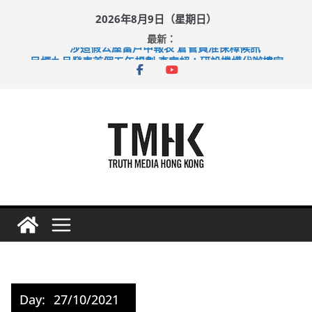
Skip
2026年8月9日（星期日）
to
最新：
content
涉造假公屋富戶申報表 倉管員准保釋候訊
目標九月發表首個五年規劃 李家超：研設機構代辦樓宇維修
黃大仙上邨發生企圖謀殺及自殺案 警方：疑兇斬傷鄰居後墮亡
拜仁熱身賽挫維拉 啟德主場館奪錦標
性罪行修例獲九成支持 鄧炳強：爭取今屆任期內完成立法
Day:
27/10/2021