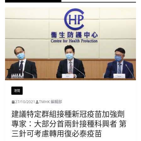
港聞
27/10/2021
TMHK 編輯部
建議特定群組接種新冠疫苗加強劑
專家：大部分首兩針接種科興者 第
三針可考慮轉用復必泰疫苗