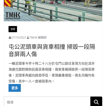
港聞
27/10/2021
TMHK 編輯部
屯公泥頭車與貨車相撞 掃毀一段隔
音屏兩人傷
一輛泥頭車今早十時二十八分於屯門公路往荃灣方向近深井
海運花園對開與前面貨車相撞，兩架車橫掃路旁一段隔音屏
後，泥頭車再撼向路壆停低，車頭嚴重損毀，兩名司機均有
受傷，其中一人一度被困車內。
更多