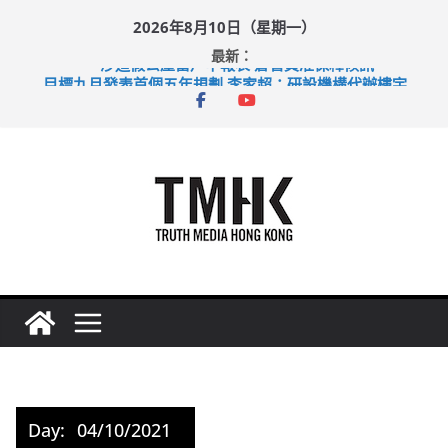
Skip
2026年8月10日（星期一）
to
最新：
content
涉造假公屋富戶申報表 倉管員准保釋候訊
目標九月發表首個五年規劃 李家超：研設機構代辦樓宇維修
黃大仙上邨發生企圖謀殺及自殺案 警方：疑兇斬傷鄰居後墮亡
拜仁熱身賽挫維拉 啟德主場館奪錦標
性罪行修例獲九成支持 鄧炳強：爭取今屆任期內完成立法
Day:
04/10/2021