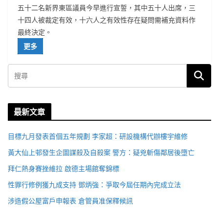
五十二名新界東區議員今早進行宣誓，其中五十人出席，三
十四人被裁定有效，十六人之有效性存在疑問需補充資料作
最終決定。
更多
最新文章
目標九月發表首個五年規劃 李家超：研設機構代辦樓宇維修
黃大仙上邨發生企圖謀殺及自殺案 警方：疑兇斬傷鄰居後墮亡
拜仁熱身賽挫維拉 啟德主場館奪錦標
性罪行修例獲九成支持 鄧炳強：爭取今屆任期內完成立法
涉造假公屋富戶申報表 倉管員准保釋候訊