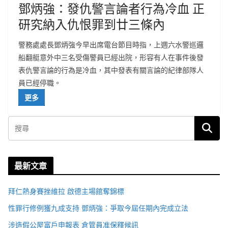
鄧炳強：發仇警言論者行為冷血 正
研究納入仇恨罪到廿三條內
警務處處長鄧炳強今早出席電台節目時指，上週六水警巡邏
船翻艇意外中三名受傷警員已經出院，形容有人在事件後發
表仇警言論的行為是冷血，其中發表有關言論的紀律部隊人
員已經停職。
更多
最新文章
拜仁熱身賽挫維拉 啟德主場館奪錦標
性罪行修例獲九成支持 鄧炳強：爭取今屆任期內完成立法
涉造假公屋富戶申報表 倉管員准保釋候訊