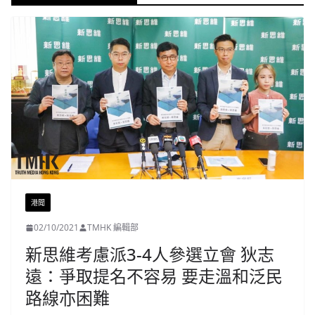
港聞
02/10/2021
TMHK 編輯部
新思維考慮派3-4人參選立會 狄志
遠：爭取提名不容易 要走溫和泛民
路線亦困難