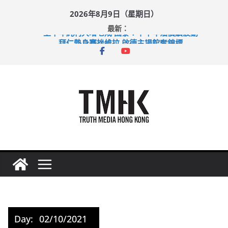
Skip
2026年8月9日（星期日）
to
最新：
content
上半年純利大增七成 國泰：下半年油價續波動
拜仁熱身賽挫維拉 啟德主場館奪錦標
性罪行修例獲九成支持 鄧炳強：爭取今屆任期內完成立法
涉造假公屋富戶申報表 倉管員准保釋候訊
足球盛會次場激戰 祖雲達斯挫車路士
Day:
02/10/2021