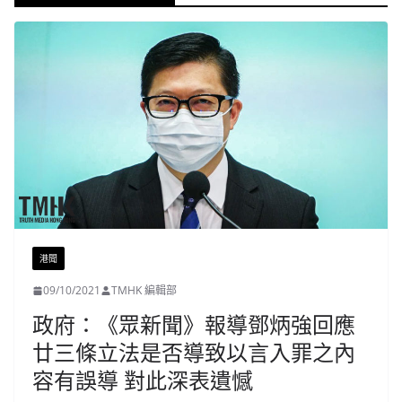
港聞
09/10/2021
TMHK 編輯部
政府：《眾新聞》報導鄧炳強回應
廿三條立法是否導致以言入罪之內
容有誤導 對此深表遺憾