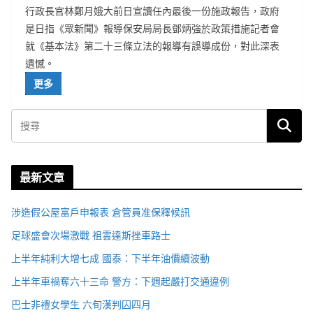
行政長官林鄭月娥大前日宣讀任內最後一份施政報告，政府
是日指《眾新聞》報導保安局局長鄧炳強於政策措施記者會
就《基本法》第二十三條立法的報導有誤導成份，對此深表
遺憾。
更多
最新文章
涉造假公屋富戶申報表 倉管員准保釋候訊
足球盛會次場激戰 祖雲達斯挫車路士
上半年純利大增七成 國泰：下半年油價續波動
上半年車禍奪六十三命 警方：下週起嚴打交通違例
巴士非禮女學生 六旬漢判囚四月