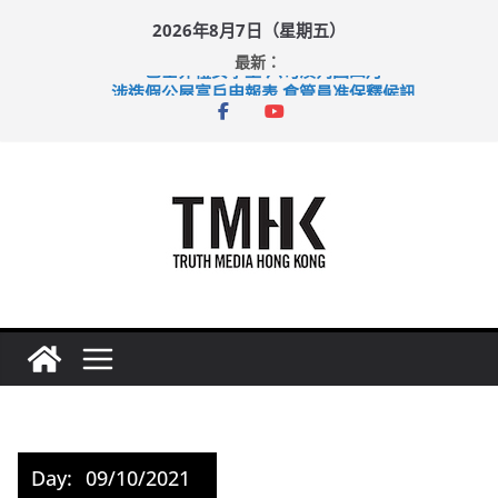
Skip
2026年8月7日（星期五）
to
最新：
巴士非禮女學生 六旬漢判囚四月
content
涉造假公屋富戶申報表 倉管員准保釋候訊
足球盛會次場激戰 祖雲達斯挫車路士
上半年純利大增七成 國泰：下半年油價續波動
上半年車禍奪六十三命 警方：下週起嚴打交通違例
Day:
09/10/2021