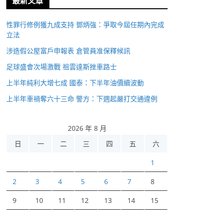
最新文章
性罪行修例獲九成支持 鄧炳強：爭取今屆任期內完成
立法
涉造假公屋富戶申報表 倉管員准保釋候訊
足球盛會次場激戰 祖雲達斯挫車路士
上半年純利大增七成 國泰：下半年油價續波動
上半年車禍奪六十三命 警方：下週起嚴打交通違例
2026 年 8 月
日
一
二
三
四
五
六
1
2
3
4
5
6
7
8
9
10
11
12
13
14
15