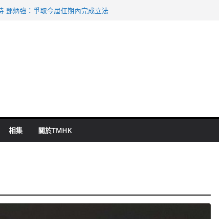
命 警方：下週起嚴打交通違例
持 鄧炳強：爭取今屆任期內完成立法
表 倉管員准保釋候訊
祖雲達斯挫車路士
 國泰：下半年油價續波動
相集
關於TMHK