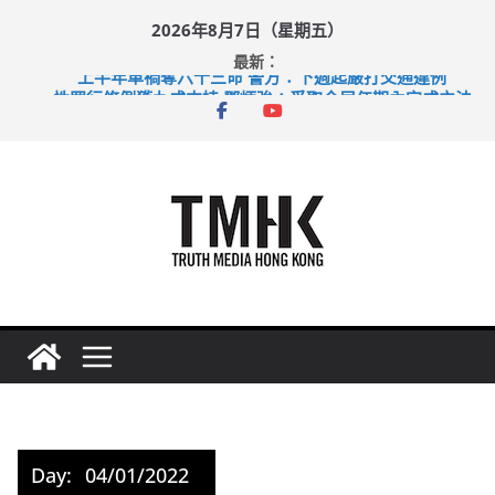
Skip
2026年8月7日（星期五）
to
最新：
content
上半年車禍奪六十三命 警方：下週起嚴打交通違例
性罪行修例獲九成支持 鄧炳強：爭取今屆任期內完成立法
涉造假公屋富戶申報表 倉管員准保釋候訊
足球盛會次場激戰 祖雲達斯挫車路士
上半年純利大增七成 國泰：下半年油價續波動
Day:
04/01/2022