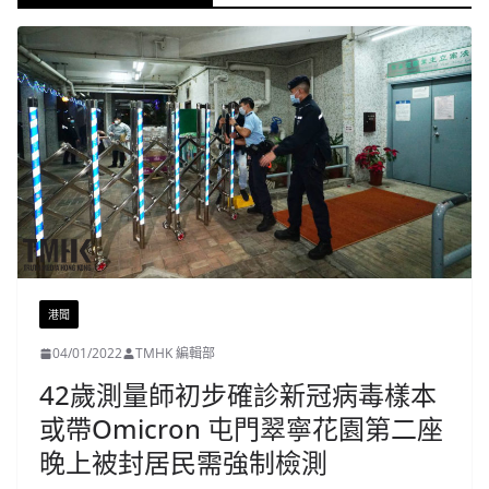
港聞
04/01/2022
TMHK 編輯部
42歲測量師初步確診新冠病毒樣本
或帶Omicron 屯門翠寧花園第二座
晚上被封居民需強制檢測