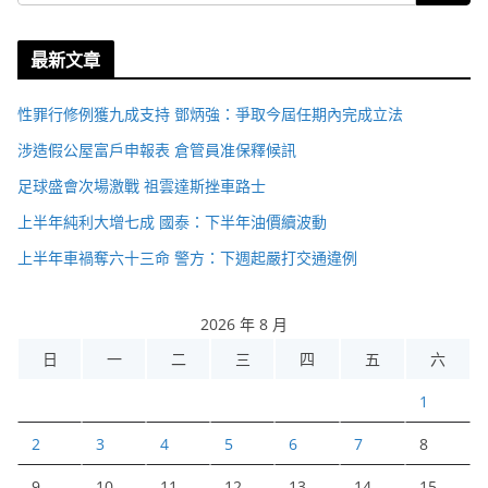
最新文章
性罪行修例獲九成支持 鄧炳強：爭取今屆任期內完成立法
涉造假公屋富戶申報表 倉管員准保釋候訊
足球盛會次場激戰 祖雲達斯挫車路士
上半年純利大增七成 國泰：下半年油價續波動
上半年車禍奪六十三命 警方：下週起嚴打交通違例
2026 年 8 月
日
一
二
三
四
五
六
1
2
3
4
5
6
7
8
9
10
11
12
13
14
15