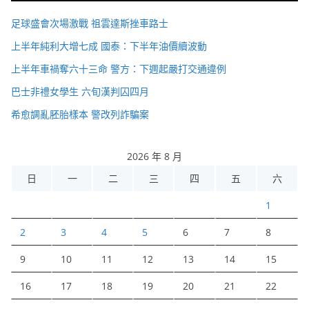
足球盛會次場激戰 祖雲達斯挫車路士
上半年純利大增七成 國泰：下半年油價續波動
上半年車禍奪六十三命 警方：下週起嚴打交通違例
巴士非禮女學生 六旬漢判囚四月
希愈調亂胚胎樣本 警改列詐騙案
2026 年 8 月
日
一
二
三
四
五
六
1
2
3
4
5
6
7
8
9
10
11
12
13
14
15
16
17
18
19
20
21
22