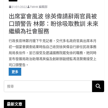
31/01/2022
TMHK 編輯部
出席宴會風波 徐英偉請辭兩官員被
口頭警告 林鄭：盼徐吸取教訓 未來
繼續為社會服務
行政長官林鄭月娥下午見記者，交代多名政府官員出席本月
初一個宴會調查結果時指自己收到徐英偉自行辭任民政事務
局局長信件，並已接受及建議國務院罷免徐的職務，她同時
宣布發展局政治助理馮英倫及創新辦副總監馮浩賢需接受上
司口頭警告。
更多
最新文章