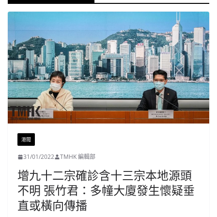
港聞
31/01/2022
TMHK 編輯部
增九十二宗確診含十三宗本地源頭
不明 張竹君：多幢大廈發生懷疑垂
直或橫向傳播