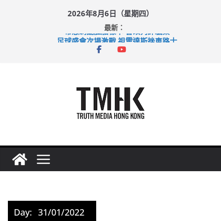
Skip
2026年8月6日（星期四）
to
最新：
content
希愈調亂胚胎樣本 警改列詐騙案
足球盛會次場激戰 祖雲達斯挫車路士
上半年純利大增七成 國泰：下半年油價續波動
上半年車禍奪六十三命 警方：下週起嚴打交通違例
巴士非禮女學生 六旬漢判囚四月
Day:
31/01/2022