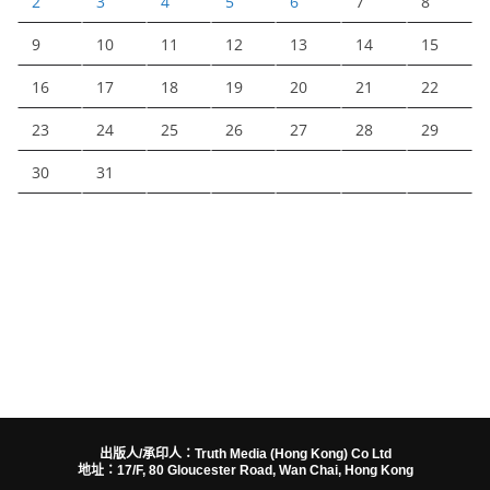
2
3
4
5
6
7
8
9
10
11
12
13
14
15
16
17
18
19
20
21
22
23
24
25
26
27
28
29
30
31
出版人/承印人：Truth Media (Hong Kong) Co Ltd
地址：17/F, 80 Gloucester Road, Wan Chai, Hong Kong