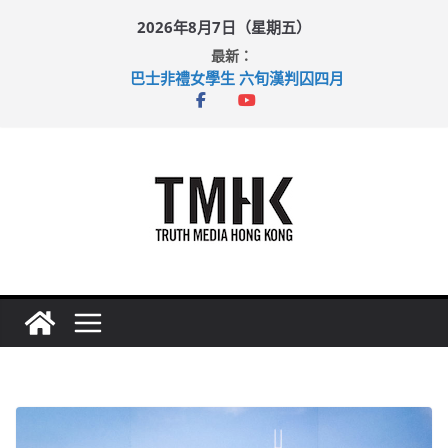
Skip
2026年8月7日（星期五）
to
最新：
content
巴士非禮女學生 六旬漢判囚四月
涉造假公屋富戶申報表 倉管員准保釋候訊
足球盛會次場激戰 祖雲達斯挫車路士
上半年純利大增七成 國泰：下半年油價續波動
上半年車禍奪六十三命 警方：下週起嚴打交通違例