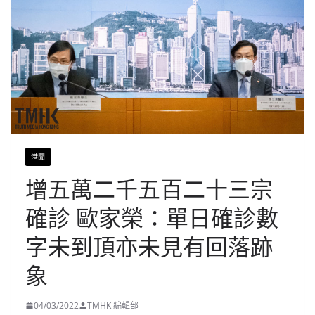
港聞
增五萬二千五百二十三宗
確診 歐家榮：單日確診數
字未到頂亦未見有回落跡
象
04/03/2022
TMHK 編輯部