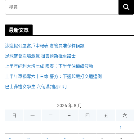
最新文章
涉造假公屋富戶申報表 倉管員准保釋候訊
足球盛會次場激戰 祖雲達斯挫車路士
上半年純利大增七成 國泰：下半年油價續波動
上半年車禍奪六十三命 警方：下週起嚴打交通違例
巴士非禮女學生 六旬漢判囚四月
2026 年 8 月
日
一
二
三
四
五
六
1