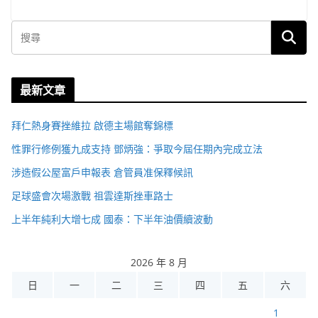
最新文章
拜仁熱身賽挫維拉 啟德主場館奪錦標
性罪行修例獲九成支持 鄧炳強：爭取今屆任期內完成立法
涉造假公屋富戶申報表 倉管員准保釋候訊
足球盛會次場激戰 祖雲達斯挫車路士
上半年純利大增七成 國泰：下半年油價續波動
2026 年 8 月
日
一
二
三
四
五
六
1