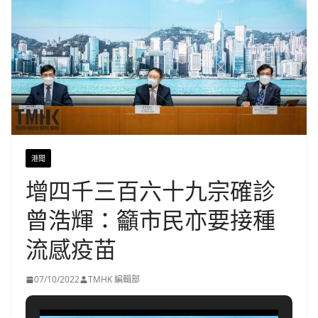
港聞
增四千三百六十九宗確診
曾浩輝：籲市民亦要接種
流感疫苗
07/10/2022
TMHK 編輯部