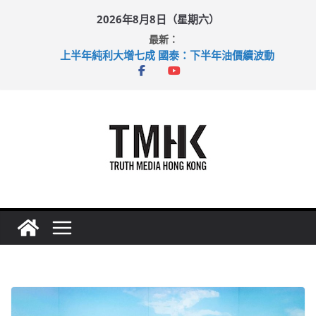
Skip
2026年8月8日（星期六）
to
最新：
content
上半年純利大增七成 國泰：下半年油價續波動
拜仁熱身賽挫維拉 啟德主場館奪錦標
性罪行修例獲九成支持 鄧炳強：爭取今屆任期內完成立法
涉造假公屋富戶申報表 倉管員准保釋候訊
足球盛會次場激戰 祖雲達斯挫車路士