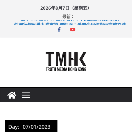
Skip
2026年8月7日（星期五）
to
最新：
content
上半年車禍奪六十三命 警方：下週起嚴打交通違例
性罪行修例獲九成支持 鄧炳強：爭取今屆任期內完成立法
涉造假公屋富戶申報表 倉管員准保釋候訊
足球盛會次場激戰 祖雲達斯挫車路士
上半年純利大增七成 國泰：下半年油價續波動
Day:
07/01/2023