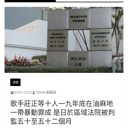
港聞
07/01/2023
TMHK 編輯部
歌手莊正等十人一九年底在油麻地
一帶暴動罪成 是日於區域法院被判
監五十至五十二個月