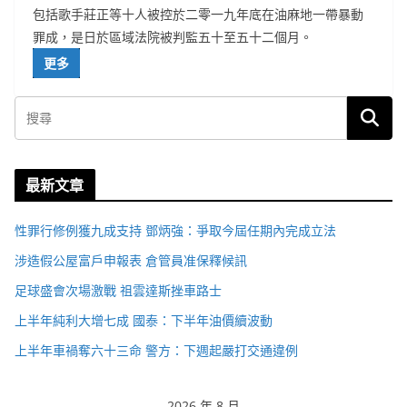
包括歌手莊正等十人被控於二零一九年底在油麻地一帶暴動
罪成，是日於區域法院被判監五十至五十二個月。
更多
最新文章
性罪行修例獲九成支持 鄧炳強：爭取今屆任期內完成立法
涉造假公屋富戶申報表 倉管員准保釋候訊
足球盛會次場激戰 祖雲達斯挫車路士
上半年純利大增七成 國泰：下半年油價續波動
上半年車禍奪六十三命 警方：下週起嚴打交通違例
2026 年 8 月