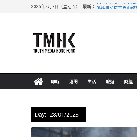
Skip
最新：
巴士非禮女學生 六
2026年8月7日（星期五）
to
涉造假公屋富戶申報
足球盛會次場激戰 
content
上半年純利大增七成
上半年車禍奪六十三
即時
港聞
生活
旅遊
財經
Day:
28/01/2023