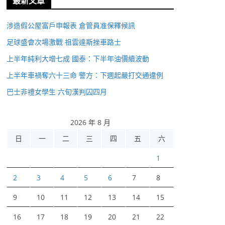
最新文章
涉造假公屋富戶申報表 倉管員准保釋候訊
足球盛會次場激戰 祖雲達斯挫車路士
上半年純利大增七成 國泰：下半年油價續波動
上半年車禍奪六十三命 警方：下週起嚴打交通違例
巴士非禮女學生 六旬漢判囚四月
2026 年 8 月
日
一
二
三
四
五
六
1
2
3
4
5
6
7
8
9
10
11
12
13
14
15
16
17
18
19
20
21
22