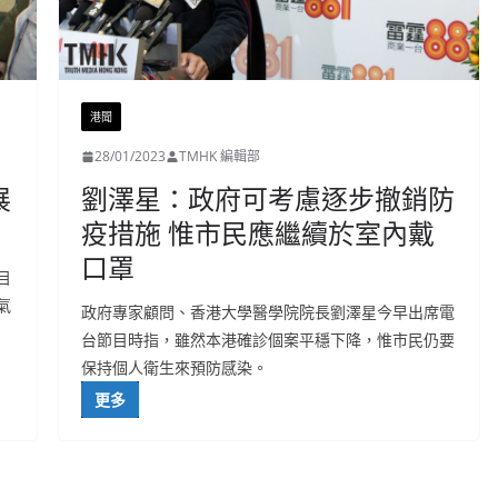
港聞
28/01/2023
TMHK 編輯部
展
劉澤星：政府可考慮逐步撤銷防
疫措施 惟市民應繼續於室內戴
口罩
目
氣
政府專家顧問、香港大學醫學院院長劉澤星今早出席電
台節目時指，雖然本港確診個案平穩下降，惟市民仍要
保持個人衛生來預防感染。
更多