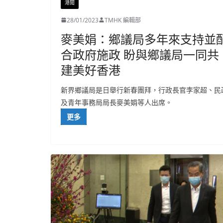
港聞
28/01/2023
TMHK 編輯部
麥美娟：鄉議局多年來支持並
合政府施政 盼與鄉議局一同共
建美好香港
新界鄉議局是日舉行新春團拜，行政長官李家超、民
及青年事務局局長麥美娟等人出席。
更多