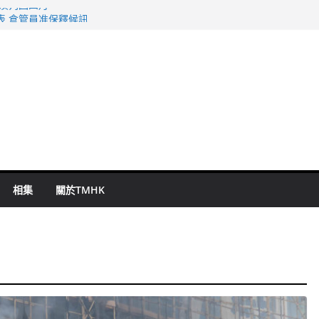
旬漢判囚四月
表 倉管員准保釋候訊
祖雲達斯挫車路士
 國泰：下半年油價續波動
命 警方：下週起嚴打交通違例
相集
關於TMHK