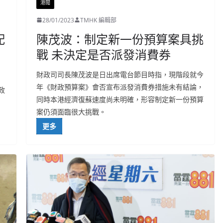
港聞
28/01/2023
TMHK 編輯部
配
陳茂波：制定新一份預算案具挑
戰 未決定是否派發消費券
財政司司長陳茂波是日出席電台節目時指，現階段就今
年《財政預算案》會否宣布派發消費券措施未有結論，
政
同時本港經濟復蘇速度尚未明確，形容制定新一份預算
案仍須面臨很大挑戰。
更多