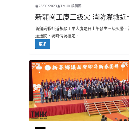
28/01/2023
TMHK 編輯部
新蒲崗工廈三級火 消防灌救近
新蒲崗彩虹道永顯工業大廈是日上午發生三級火警，
適送院，現時情況穩定。
更多