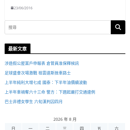
23/06/2016
最新文章
涉造假公屋富戶申報表 倉管員准保釋候訊
足球盛會次場激戰 祖雲達斯挫車路士
上半年純利大增七成 國泰：下半年油價續波動
上半年車禍奪六十三命 警方：下週起嚴打交通違例
巴士非禮女學生 六旬漢判囚四月
2026 年 8 月
日
一
二
三
四
五
六