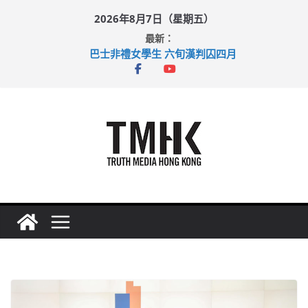
Skip
2026年8月7日（星期五）
to
最新：
content
巴士非禮女學生 六旬漢判囚四月
涉造假公屋富戶申報表 倉管員准保釋候訊
足球盛會次場激戰 祖雲達斯挫車路士
上半年純利大增七成 國泰：下半年油價續波動
上半年車禍奪六十三命 警方：下週起嚴打交通違例