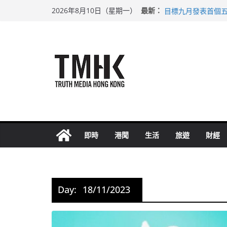
Skip
涉造假公屋富戶申報
最新：
2026年8月10日（星期一）
目標九月發表首個五
to
黃大仙上邨發生企圖
content
拜仁熱身賽挫維拉 
性罪行修例獲九成支
即時
港聞
生活
旅遊
財經
Day:
18/11/2023