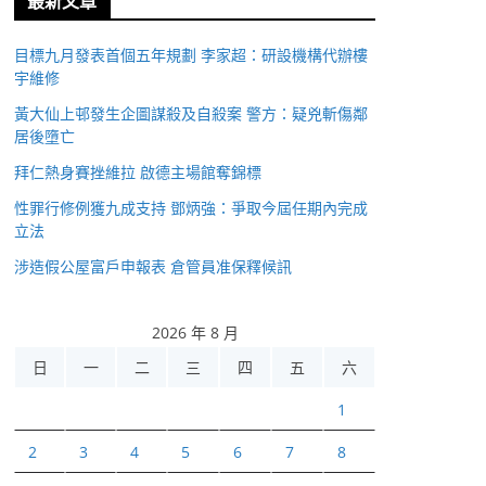
最新文章
目標九月發表首個五年規劃 李家超：研設機構代辦樓
宇維修
黃大仙上邨發生企圖謀殺及自殺案 警方：疑兇斬傷鄰
居後墮亡
拜仁熱身賽挫維拉 啟德主場館奪錦標
性罪行修例獲九成支持 鄧炳強：爭取今屆任期內完成
立法
涉造假公屋富戶申報表 倉管員准保釋候訊
2026 年 8 月
日
一
二
三
四
五
六
1
2
3
4
5
6
7
8