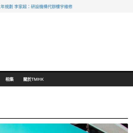
表 倉管員准保釋候訊
年規劃 李家超：研設機構代辦樓宇維修
謀殺及自殺案 警方：疑兇斬傷鄰居後墮亡
啟德主場館奪錦標
持 鄧炳強：爭取今屆任期內完成立法
相集
關於TMHK