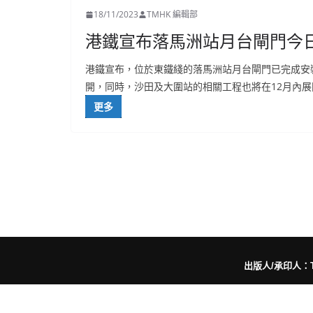
18/11/2023
TMHK 編輯部
港鐵宣布落馬洲站月台閘門今
港鐵宣布，位於東鐵綫的落馬洲站月台閘門已完成安
開，同時，沙田及大圍站的相關工程也將在12月內展
更多
出版人/承印人：Trut