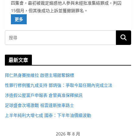
四集會，最初被裁定煽惑他人參與未經批准集結罪成，判囚
15個月，但其後成功上訴並獲撤銷罪名。
更多
最新文章
拜仁熱身賽挫維拉 啟德主場館奪錦標
性罪行修例獲九成支持 鄧炳強：爭取今屆任期內完成立法
涉造假公屋富戶申報表 倉管員准保釋候訊
足球盛會次場激戰 祖雲達斯挫車路士
上半年純利大增七成 國泰：下半年油價續波動
2026 年 8 月