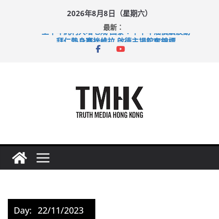
Skip
2026年8月8日（星期六）
to
最新：
content
上半年純利大增七成 國泰：下半年油價續波動
拜仁熱身賽挫維拉 啟德主場館奪錦標
性罪行修例獲九成支持 鄧炳強：爭取今屆任期內完成立法
涉造假公屋富戶申報表 倉管員准保釋候訊
足球盛會次場激戰 祖雲達斯挫車路士
Day:
22/11/2023