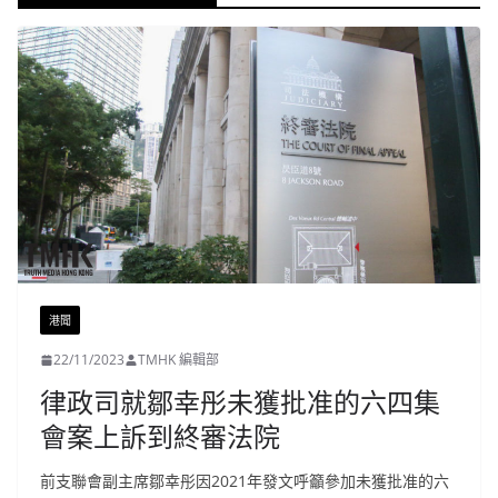
港聞
22/11/2023
TMHK 編輯部
律政司就鄒幸彤未獲批准的六四集
會案上訴到終審法院
前支聯會副主席鄒幸彤因2021年發文呼籲參加未獲批准的六